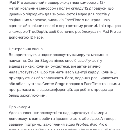
iPad Pro оснащений надширококутною камерою з 12-
мегапіксельним сенсором і полем огляду 122 градуси, що
ідеально підходить для зйомки фото і відео для постів у
соціальних мережах, викликів FaceTime з центральною
сценою або епічних селфі в портретному режимі. І він працює
з камерою TrueDepth, щоб безпечно розблокувати iPad Pro за
допомогою ID Face.
Центральна сцена
Використовуючи надширококутну камеру та машинне
навчання, Center Stage змінює спосіб вашої участі у
відеодзвінках. Коли ви рухаєтеся, він автоматично
налаштовується, щоб тримати вас у центрі кадру. Коли інші
приєднуються або залишають його, подання розширюється
або збільшується. Center Stage працює з FaceTime та іншими
програмами для відеоконференцій, що робить процес ще
більш захоплюючим.
Про камери
Удосконалені ширококутні та надширококутні камери
допоможуть вам зробити ідеальне фото або відео. А тепер,
завдяки підтримці захоплення відео ProRes, iPad Pro є