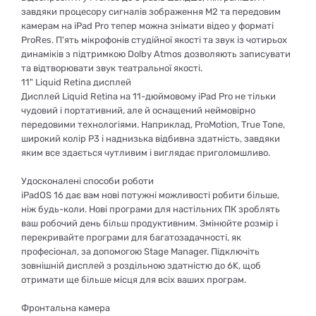
завдяки процесору сигналів зображення M2 та передовим
камерам на iPad Pro тепер можна знімати відео у форматі
ProRes. П'ять мікрофонів студійної якості та звук із чотирьох
динаміків з підтримкою Dolby Atmos дозволяють записувати
та відтворювати звук театральної якості.
11" Liquid Retina дисплей
Дисплей Liquid Retina на 11-дюймовому iPad Pro не тільки
чудовий і портативний, але й оснащений неймовірно
передовими технологіями. Наприклад, ProMotion, True Tone,
широкий колір P3 і наднизька відбивна здатність, завдяки
яким все здається чутливим і виглядає приголомшливо.
Удосконалені способи роботи
iPadOS 16 дає вам нові потужні можливості робити більше,
ніж будь-коли. Нові програми для настільних ПК зроблять
ваш робочий день більш продуктивним. Змінюйте розмір і
перекривайте програми для багатозадачності, як
професіонал, за допомогою Stage Manager. Підключіть
зовнішній дисплей з роздільною здатністю до 6K, щоб
отримати ще більше місця для всіх ваших програм.
Фронтальна камера