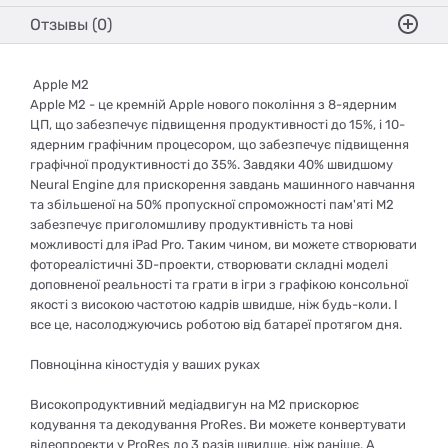
Отзывы (0)
Apple M2
Apple M2 - це кремній Apple нового покоління з 8-ядерним
ЦП, що забезпечує підвищення продуктивності до 15%, і 10-
ядерним графічним процесором, що забезпечує підвищення
графічної продуктивності до 35%. Завдяки 40% швидшому
Neural Engine для прискорення завдань машинного навчання
та збільшеної на 50% пропускної спроможності пам'яті M2
забезпечує приголомшливу продуктивність та нові
можливості для iPad Pro. Таким чином, ви можете створювати
фотореалістичні 3D-проекти, створювати складні моделі
доповненої реальності та грати в ігри з графікою консольної
якості з високою частотою кадрів швидше, ніж будь-коли. І
все це, насолоджуючись роботою від батареї протягом дня.
Повноцінна кіностудія у ваших руках
Високопродуктивний медіадвигун на M2 прискорює
кодування та декодування ProRes. Ви можете конвертувати
відеопроекти у ProRes до 3 разів швидше, ніж раніше. А