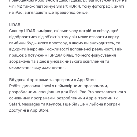
повноцінною мобільною відеостудією. Більш потужний ISP на
чіпі M2 також підтримує Smart HDR 4, тому фотографії, зняті
на iPad, виглядають ще правдоподібніше.
LiDAR
Сканер LiDAR вимірює, скільки часу потрібно світлу, щоб
відобразитися від об'єктів, тому він може створити карту
глибини будь-якого простору, в якому ви знаходитесь, та
відкрити імерсивні можливості доповненої реальності. І він
працює з потужним ISP для більш точного фокусування
зображень та відео в умовах низького освітлення та
скорочення часу захоплення.
Вбудовані програми та програми з App Store
Робіть дивовижні речі з неймовірними програмами,
розробленими спеціально для iPad. iPad Pro поставляється з
основними програмами, розробленими Apple, такими як
Safari, Messages та Keynote. І ще більше мільйона програм
доступні в App Store.