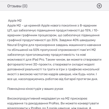
Отзывы (0)
Apple M2
Apple M2 - це кремній Apple нового покоління з 8-ядерним
ЦП, що забезпечує підвищення продуктивності до 15%, і 10-
ядерним графічним процесором, що забезпечує підвищення
графічної продуктивності до 35%. Завдяки 40% швидшому
Neural Engine для прискорення завдань машинного навчання
та збільшеної на 50% пропускної спроможності пам'яті M2
забезпечує приголомшливу продуктивність та нові
можливості для iPad Pro. Таким чином, ви можете створювати
фотореалістичні 3D-проекти, створювати складні моделі
доповненої реальності та грати в ігри з графікою консольної
якості з високою частотою кадрів швидше, ніж будь-коли. І
все це, насолоджуючись роботою від батареї протягом дня.
Повноцінна кіностудія у ваших руках
Високопродуктивний медіадвигун на M2 прискорює
кодування та декодування ProRes. Ви можете конвертувати
відеопроекти у ProRes до 3 разів швидше, ніж раніше. А