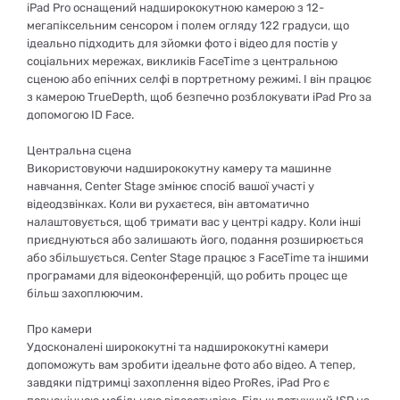
iPad Pro оснащений надширококутною камерою з 12-
мегапіксельним сенсором і полем огляду 122 градуси, що
ідеально підходить для зйомки фото і відео для постів у
соціальних мережах, викликів FaceTime з центральною
сценою або епічних селфі в портретному режимі. І він працює
з камерою TrueDepth, щоб безпечно розблокувати iPad Pro за
допомогою ID Face.
Центральна сцена
Використовуючи надширококутну камеру та машинне
навчання, Center Stage змінює спосіб вашої участі у
відеодзвінках. Коли ви рухаєтеся, він автоматично
налаштовується, щоб тримати вас у центрі кадру. Коли інші
приєднуються або залишають його, подання розширюється
або збільшується. Center Stage працює з FaceTime та іншими
програмами для відеоконференцій, що робить процес ще
більш захоплюючим.
Про камери
Удосконалені ширококутні та надширококутні камери
допоможуть вам зробити ідеальне фото або відео. А тепер,
завдяки підтримці захоплення відео ProRes, iPad Pro є