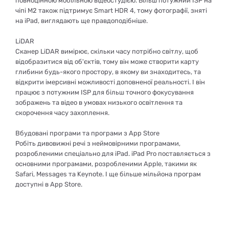
повноцінною мобільною відеостудією. Більш потужний ISP на
чіпі M2 також підтримує Smart HDR 4, тому фотографії, зняті
на iPad, виглядають ще правдоподібніше.
LiDAR
Сканер LiDAR вимірює, скільки часу потрібно світлу, щоб
відобразитися від об'єктів, тому він може створити карту
глибини будь-якого простору, в якому ви знаходитесь, та
відкрити імерсивні можливості доповненої реальності. І він
працює з потужним ISP для більш точного фокусування
зображень та відео в умовах низького освітлення та
скорочення часу захоплення.
Вбудовані програми та програми з App Store
Робіть дивовижні речі з неймовірними програмами,
розробленими спеціально для iPad. iPad Pro поставляється з
основними програмами, розробленими Apple, такими як
Safari, Messages та Keynote. І ще більше мільйона програм
доступні в App Store.