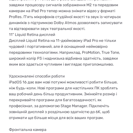
завдяки процесору сигналів зображення M2 та передовим
камерам на iPad Pro тепер можна знімати відео у форматі
ProRes. П'ять мікрофонів студійної якості та звук із чотирьох
динаміків з підтримкою Dolby Atmos дозволяють записувати
та відтворювати звук театральної якості.
11" Liquid Retina дисплей
Дисплей Liquid Retina на 11-дюймовому iPad Pro не тільки
чудовий і портативний, але й оснащений неймовірно
передовими технологіями. Наприклад, ProMotion, True Tone,
широкий колір P3 і наднизька відбивна здатність, завдяки
яким все здається чутливим і виглядає приголомшливо.
Удосконалені способи роботи
iPadOS 16 дає вам нові потужні можливості робити більше,
ніж будь-коли. Нові програми для настільних ПК зроблять
ваш робочий день більш продуктивним. Змінюйте розмір і
перекривайте програми для багатозадачності, як
професіонал, за допомогою Stage Manager. Підключіть
зовнішній дисплей з роздільною здатністю до 6K, щоб
отримати ще більше місця для всіх ваших програм.
Фронтальна камера