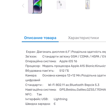
Описание товара
Характеристики
Екран:
Діагональ дисплея 6,1'';Роздільна здатність е
Зв'язок:
Стандарти зв'язку GSM / CDMA / HSPA / EVD
Операційна система:
Apple iOS 16
Процесор:
Модель процесора Apple A15 Bionic:Кількіс
Вбудована пам'ять:
512 ГБ
Камера:
Основна камера 12+12 Мп;Роздільна здатні
цифровий
Стандарти :
Wi-Fi 802.11 ax;Bluetooth Версія 5.3
Навігаційна система:
GPS,Beidou,Galileo,QZSS,ГЛОН
NFC:
Так
Інтерфейс USB:
Lightning
Швидка зарядка:
Є