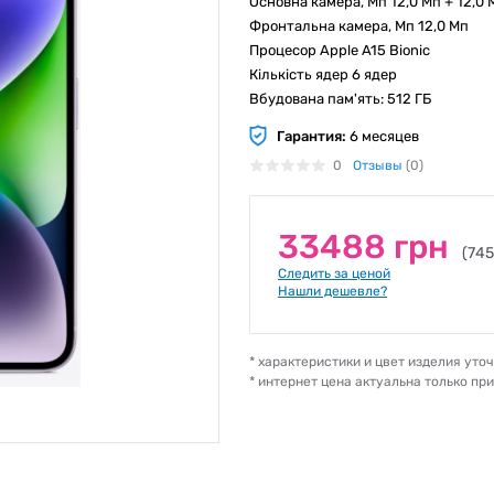
Основна камера, Мп 12,0 Мп + 12,0 
Фронтальна камера, Мп 12,0 Мп
Процесор Apple A15 Bionic
Кількість ядер 6 ядер
Вбудована пам'ять: 512 ГБ
Гарантия:
6 месяцев
0
Отзывы
(0)
33488 грн
(745
Следить за ценой
Нашли дешевле?
* характеристики и цвет изделия ут
* интернет цена актуальна только пр