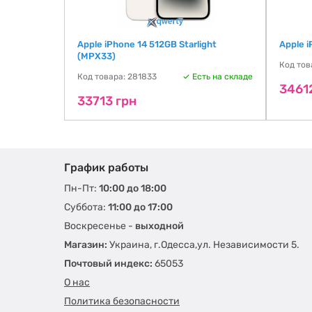
Starlight
Apple iPhone 14 512GB Starlight
Apple 
(MPX33)
Код тов
ть на складе
Код товара: 281833
Есть на складе
3461
33713 грн
График работы
Пн-Пт:
10:00 до 18:00
Суббота:
11:00 до 17:00
Воскресенье -
выходной
Магазин:
Украина, г.Одесса,ул. Независимости 5.
Почтовый индекс:
65053
О нас
Политика безопасности