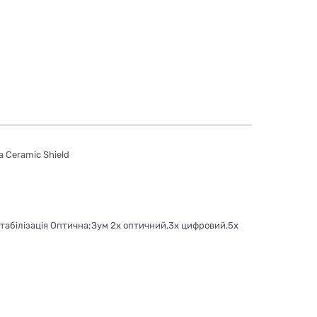
а Ceramic Shield
Стабілізація Оптична;Зум 2х оптичний,3х цифровий,5х