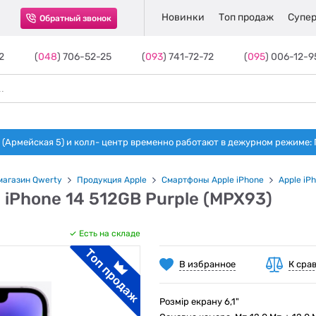
Новинки
Топ продаж
Супер
Обратный звонок
2
(
048
) 706-52-25
(
093
) 741-72-72
(
095
) 006-12-9
(Армейская 5) и колл- центр временно работают в дежурном режиме: Пн-п
магазин Qwerty
Продукция Apple
Смартфоны Apple iPhone
Apple iP
 iPhone 14 512GB Purple (MPX93)
Есть на складе
В избранное
К сра
Розмір екрану 6,1"