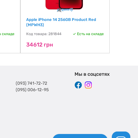
Apple iPhone 14 256GB Product Red
Apple iPho
(MPWH3)
Код товара:
а складе
Код товара: 281844
Есть на складе
35511 г
34612 грн
Мы в соцсетях
(093) 741-72-72
(095) 006-12-95