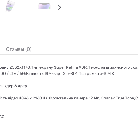
Отзывы (0)
крану 2532х1170;Тип екрану Super Retina XDR;Технологія захисного скл
O / LTE / 5G;Кількість SIM-карт 2 e-SIM;Підтримка e-SIM Є
ть ядер 6 ядер
сть відео 4096 x 2160 4K;Фронтальна камера 12 Мп;Спалах True Tone;
АСС