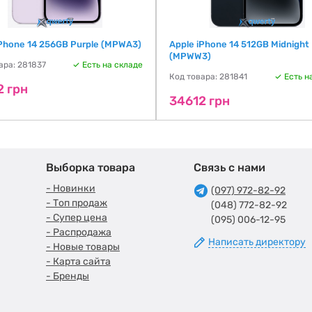
iPhone 14 256GB Purple (MPWA3)
Apple iPhone 14 512GB Midnight
(MPWW3)
ара: 281837
Есть на складе
Код товара: 281841
Есть н
2 грн
34612 грн
Выборка товара
Связь с нами
- Новинки
(097) 972-82-92
- Топ продаж
(048) 772-82-92
- Супер цена
(095) 006-12-95
- Распродажа
Написать директору
- Новые товары
- Карта сайта
- Бренды