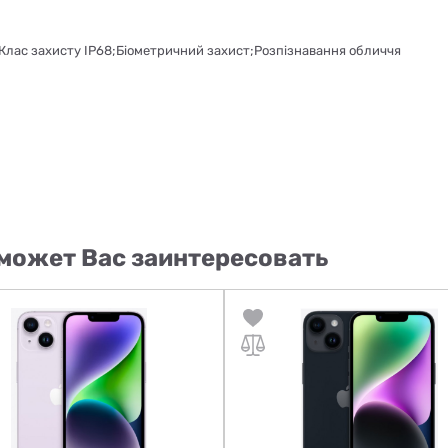
;Клас захисту IP68;Біометричний захист;Розпізнавання обличчя
может Вас заинтересовать