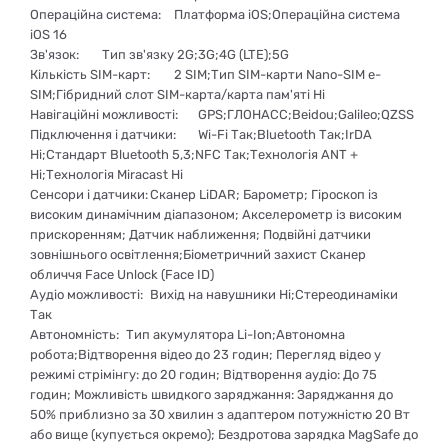
Операційна система:
Платформа iOS;Операційна система
iOS 16
Зв'язок:
Тип зв'язку 2G;3G;4G (LTE);5G
Кількість SIM-карт:
2 SIM;Тип SIM-карти Nano-SIM e-
SIM;Гібридний слот SIM-карта/карта пам'яті Ні
Навігаційні можливості:
GPS;ГЛОНАСС;Beidou;Galileo;QZSS
Підключення і датчики:
Wi-Fi Так;Bluetooth Так;IrDA
Ні;Стандарт Bluetooth 5,3;NFC Так;Технологія ANT +
Ні;Технологія Miracast Ні
Сенсори і датчики:
Сканер LiDAR; Барометр; Гіроскоп із
високим динамічним діапазоном; Акселерометр із високим
прискоренням; Датчик наближення; Подвійні датчики
зовнішнього освітлення;Біометричний захист Сканер
обличчя Face Unlock (Face ID)
Аудіо можливості:
Вихід на навушники Ні;Стереодинаміки
Так
Aвтономність:
Тип акумулятора Li-Ion;Автономна
робота;Відтворення відео до 23 годин; Перегляд відео у
режимі стрімінгу: до 20 годин; Відтворення аудіо: До 75
годин; Можливість швидкого заряджання: Заряджання до
50% приблизно за 30 хвилин з адаптером потужністю 20 Вт
або вище (купується окремо); Бездротова зарядка MagSafe до