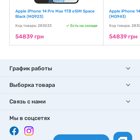
k
Apple iPhone 14 Pro Max 1TB eSIM Space
Apple iPhone 14
Black (MQ923)
(MQ943)
де
Код товара: 283033
Есть на складе
Код товара: 283
54839 грн
54839 грн
График работы
Выборка товара
Связь с нами
Мы в соцсетях