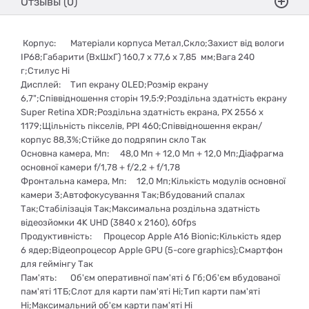
Отзывы (0)
Корпус:
Матеріали корпуса Метал,Скло;Захист від вологи
IP68;Габарити (ВхШхГ) 160,7 х 77,6 х 7,85 мм;Вага 240
г;Стилус Ні
Дисплей:
Тип екрану OLED;Розмір екрану
6,7";Співвідношення сторін 19,5:9;Роздільна здатність екрану
Super Retina XDR;Роздільна здатність екрана, PX 2556 x
1179;Щільність пікселів, PPI 460;Співвідношення екран/
корпус 88,3%;Стійке до подряпин скло Так
Основна камера, Мп:
48,0 Мп + 12,0 Мп + 12,0 Мп;Діафрагма
основної камери f/1,78 + f/2,2 + f/1,78
Фронтальна камера, Мп:
12,0 Мп;Кількість модулів основної
камери 3;Автофокусування Так;Вбудований спалах
Так;Стабілізація Так;Максимальна роздільна здатність
відеозйомки 4K UHD (3840 x 2160), 60fps
Продуктивність:
Процесор Apple A16 Bionic;Кількість ядер
6 ядер;Відеопроцесор Apple GPU (5-core graphics);Смартфон
для геймінгу Так
Пам'ять:
Об'єм оперативної пам'яті 6 Гб;Об'єм вбудованої
пам'яті 1ТБ;Слот для карти пам'яті Ні;Тип карти пам'яті
Ні;Максимальний об'єм карти пам'яті Ні