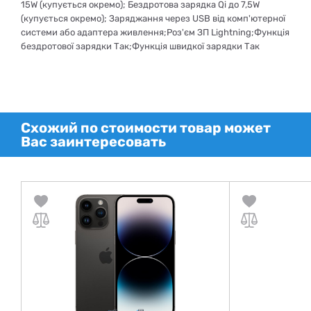
15W (купується окремо); Бездротова зарядка Qi до 7,5W
(купується окремо); Заряджання через USB від комп'ютерної
системи або адаптера живлення;Роз'єм ЗП Lightning;Функція
бездротової зарядки Так;Функція швидкої зарядки Так
Схожий по стоимости товар может
Вас заинтересовать