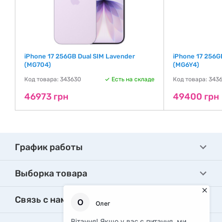
iPhone 17 256GB Dual SIM Lavender
iPhone 17 256GB
(MG704)
(MG6Y4)
де
Код товара: 343630
Есть на складе
Код товара: 343
46973 грн
49400 грн
График работы
Выборка товара
Связь с нами