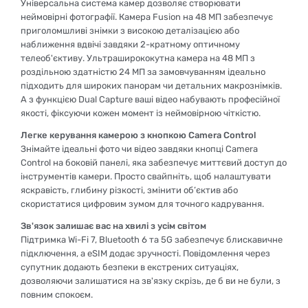
Універсальна система камер дозволяє створювати
неймовірні фотографії. Камера Fusion на 48 МП забезпечує
приголомшливі знімки з високою деталізацією або
наближення вдвічі завдяки 2-кратному оптичному
телеоб'єктиву. Ультраширококутна камера на 48 МП з
роздільною здатністю 24 МП за замовчуванням ідеально
підходить для широких панорам чи детальних макрознімків.
А з функцією Dual Capture ваші відео набувають професійної
якості, фіксуючи кожен момент із неймовірною чіткістю.
Легке керування камерою з кнопкою Camera Control
Знімайте ідеальні фото чи відео завдяки кнопці Camera
Control на боковій панелі, яка забезпечує миттєвий доступ до
інструментів камери. Просто свайпніть, щоб налаштувати
яскравість, глибину різкості, змінити об’єктив або
скористатися цифровим зумом для точного кадрування.
Зв'язок залишає вас на хвилі з усім світом
Підтримка Wi-Fi 7, Bluetooth 6 та 5G забезпечує блискавичне
підключення, а eSIM додає зручності. Повідомлення через
супутник додають безпеки в екстрених ситуаціях,
дозволяючи залишатися на зв'язку скрізь, де б ви не були, з
повним спокоєм.