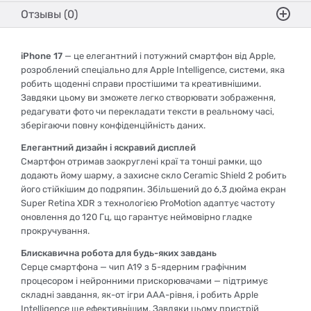
Отзывы (0)
iPhone 17
— це елегантний і потужний смартфон від Apple,
розроблений спеціально для Apple Intelligence, системи, яка
робить щоденні справи простішими та креативнішими.
Завдяки цьому ви зможете легко створювати зображення,
редагувати фото чи перекладати тексти в реальному часі,
зберігаючи повну конфіденційність даних.
Елегантний дизайн і яскравий дисплей
Смартфон отримав заокруглені краї та тонші рамки, що
додають йому шарму, а захисне скло Ceramic Shield 2 робить
його стійкішим до подряпин. Збільшений до 6,3 дюйма екран
Super Retina XDR з технологією ProMotion адаптує частоту
оновлення до 120 Гц, що гарантує неймовірно гладке
прокручування.
Блискавична робота для будь-яких завдань
Серце смартфона — чип A19 з 5-ядерним графічним
процесором і нейронними прискорювачами — підтримує
складні завдання, як-от ігри AAA-рівня, і робить Apple
Intelligence ще ефективнішим. Завдяки цьому пристрій