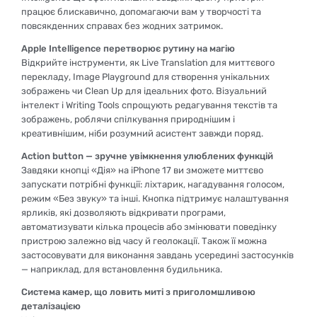
працює блискавично, допомагаючи вам у творчості та
повсякденних справах без жодних затримок.
Apple Intelligence перетворює рутину на магію
Відкрийте інструменти, як Live Translation для миттєвого
перекладу, Image Playground для створення унікальних
зображень чи Clean Up для ідеальних фото. Візуальний
інтелект і Writing Tools спрощують редагування текстів та
зображень, роблячи спілкування природнішим і
креативнішим, ніби розумний асистент завжди поряд.
Action button — зручне увімкнення улюблених функцій
Завдяки кнопці «Дія» на iPhone 17 ви зможете миттєво
запускати потрібні функції: ліхтарик, нагадування голосом,
режим «Без звуку» та інші. Кнопка підтримує налаштування
ярликів, які дозволяють відкривати програми,
автоматизувати кілька процесів або змінювати поведінку
пристрою залежно від часу й геолокації. Також її можна
застосовувати для виконання завдань усередині застосунків
— наприклад, для встановлення будильника.
Система камер, що ловить миті з приголомшливою
деталізацією