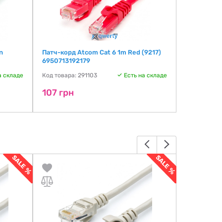
n
Патч-корд Atcom Cat 6 1m Red (9217)
Патч-корд 
6950713192179
(13443) 69
а складе
Код товара: 291103
Есть на складе
Код товара:
107 грн
107 грн