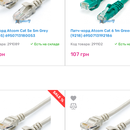
орд Atcom Cat 5e 5m Grey
Патч-корд Atcom Cat 6 1m Gree
5) 6950713180053
(9218) 6950713192186
ара: 291089
Есть на складе
Код товара: 291102
Есть н
рн
107 грн