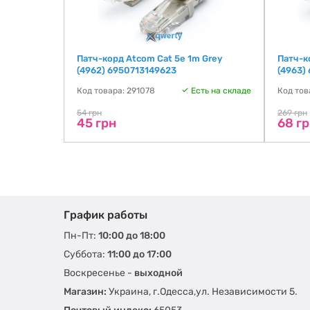
m Grey
Патч-корд Atcom Cat 5e 1m Grey
Патч-к
(4962) 6950713149623
(4963)
ть на складе
Код товара: 291078
Есть на складе
Код тов
54 грн
269 грн
45 грн
68 г
График работы
Пн-Пт:
10:00 до 18:00
Суббота:
11:00 до 17:00
Воскресенье -
выходной
Магазин:
Украина, г.Одесса,ул. Независимости 5.