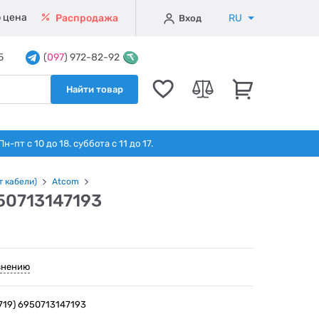
 цена
RU
Распродажа
Вход
5
(
097
) 972-82-92
Найти товар
т с 10 до 18. суббота с 11 до 17.
т кабели)
Atcom
950713147193
внению
719) 6950713147193