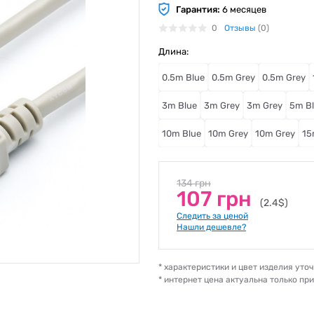
Гарантия:
6 месяцев
0
Отзывы
(0)
Длина:
0.5m Blue
0.5m Grey
0.5m Grey
3m Blue
3m Grey
3m Grey
5m B
10m Blue
10m Grey
10m Grey
15
134 грн
107 грн
(2.4$)
Следить за ценой
Нашли дешевле?
* характеристики и цвет изделия ут
* интернет цена актуальна только пр