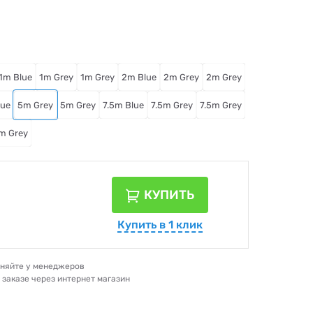
1m Blue
1m Grey
1m Grey
2m Blue
2m Grey
2m Grey
lue
5m Grey
5m Grey
7.5m Blue
7.5m Grey
7.5m Grey
m Grey
КУПИТЬ
Купить в 1 клик
очняйте у менеджеров
и заказе через интернет магазин