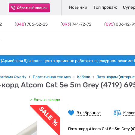
Новинки
Топ продаж
Супер
Обратный звонок
2
(
048
) 706-52-25
(
093
) 741-72-72
(
095
) 006-12-9
(Армейская 5) и колл- центр временно работают в дежурном режиме: Пн-п
магазин Qwerty
Портативная техника
Кабели
Патч-корды (интерне
корд Atcom Cat 5e 5m Grey (4719) 6
Есть на складе
В избранное
К сра
Патч-корд Atcom Cat 5e 5m Grey (4