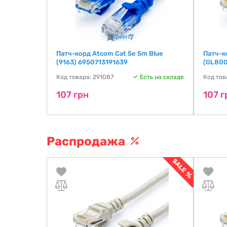
6 3m
Патч-корд Atcom Cat 5e 5m Blue
Патч-к
(9163) 6950713191639
(GL800
ть на складе
Код товара: 291087
Есть на складе
Код тов
107 грн
107 г
Распродажа