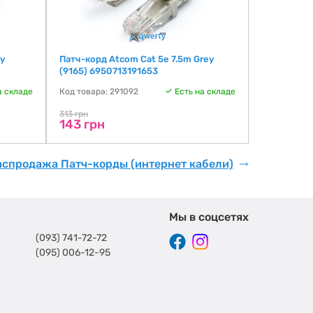
y
Патч-корд Atcom Cat 5e 7.5m Grey
Патч-корд 
(9165) 6950713191653
(693147476
а складе
Код товара: 291092
Есть на складе
Код товара:
313 грн
179 грн
143 грн
157 грн
аспродажа Патч-корды (интернет кабели)
Мы в соцсетях
(093) 741-72-72
(095) 006-12-95