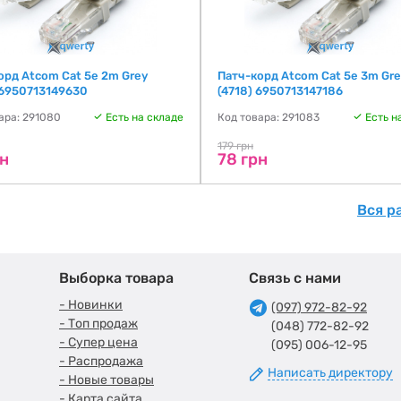
орд Atcom Cat 5e 2m Grey
Патч-корд Atcom Cat 5e 3m Gre
 6950713149630
(4718) 6950713147186
ара: 291080
Есть на складе
Код товара: 291083
Есть н
179 грн
рн
78 грн
Вся р
Выборка товара
Связь с нами
- Новинки
(097) 972-82-92
- Топ продаж
(048) 772-82-92
- Супер цена
(095) 006-12-95
- Распродажа
Написать директору
- Новые товары
- Карта сайта