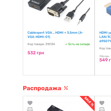
A HDD/SSD і
Cablexpert VGA→HDMI + 3.5mm (A-
HDMI у
VGA-HDMI-01)
LAN/RJ
695071
ть на складе
Код товара: 315134
Есть на складе
Код тов
532 грн
716 грн
549 
Распродажа