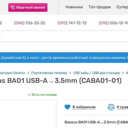
Новинки
Топ продаж
Супер
Обратный звонок
2
(
048
) 706-52-25
(
093
) 741-72-72
(
095
) 006-12-9
(Армейская 5) и колл- центр временно работают в дежурном режиме: Пн-п
магазин Qwerty
Портативная техника
USB хабы / USB док станции
А
us BA01 USB-A→3.5mm (CABA01-01)
Есть на складе
В избранное
К сра
Baseus BA01 USB-A→3.5mm (CABA