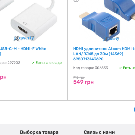
USB-C-M - HDMI-F White
HDMI удлинитель Atcom HDMI t
)
LAN/RJ45 до 30м (14369)
6950713143690
ара: 297902
Есть на складе
Код товара: 306533
Есть н
грн
716 грн
549 грн
Выборка товара
Связь с нами