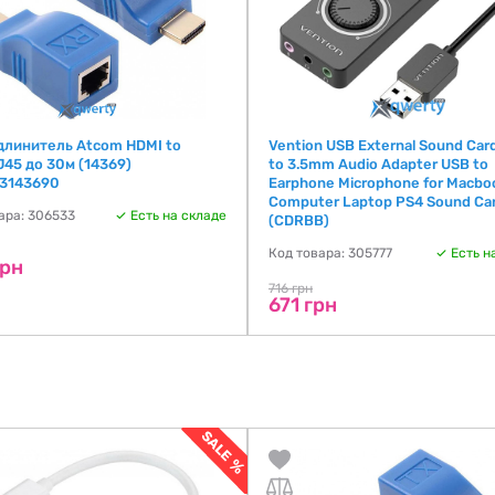
длинитель Atcom HDMI to
Vention USB External Sound Car
45 до 30м (14369)
to 3.5mm Audio Adapter USB to
3143690
Earphone Microphone for Macbo
Computer Laptop PS4 Sound Ca
ара: 306533
Есть на складе
(CDRBB)
Код товара: 305777
Есть н
грн
716 грн
671 грн