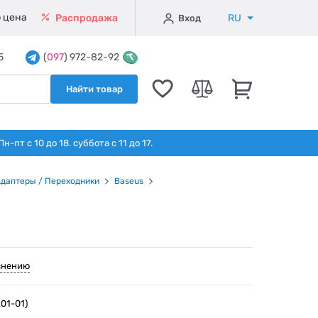
 цена
RU
Распродажа
Вход
5
(
097
) 972-82-92
Найти товар
т с 10 до 18. суббота с 11 до 17.
даптеры / Переходники
Baseus
внению
01-01)