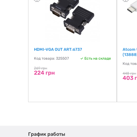
HDMI-VGA OUT ART:6737
Atcom 
(13888
Код товара: 325507
Есть на складе
Код тов
269 грн
224 грн
448 грн
403 
График работы