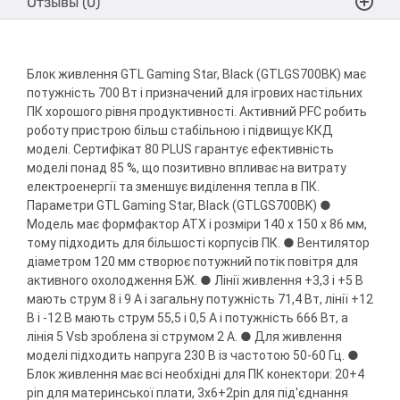
Отзывы (0)
Блок живлення GTL Gaming Star, Black (GTLGS700BK) має
потужність 700 Вт і призначений для ігрових настільних
ПК хорошого рівня продуктивності. Активний PFC робить
роботу пристрою більш стабільною і підвищує ККД
моделі. Сертифікат 80 PLUS гарантує ефективність
моделі понад 85 %, що позитивно впливає на витрату
електроенергії та зменшує виділення тепла в ПК.
Параметри GTL Gaming Star, Black (GTLGS700BK) ●
Модель має формфактор ATX і розміри 140 x 150 x 86 мм,
тому підходить для більшості корпусів ПК. ● Вентилятор
діаметром 120 мм створює потужний потік повітря для
активного охолодження БЖ. ● Лінії живлення +3,3 і +5 В
мають струм 8 і 9 А і загальну потужність 71,4 Вт, лінії +12
В і -12 В мають струм 55,5 і 0,5 А і потужність 666 Вт, а
лінія 5 Vsb зроблена зі струмом 2 А. ● Для живлення
моделі підходить напруга 230 В із частотою 50-60 Гц. ●
Блок живлення має всі необхідні для ПК конектори: 20+4
pin для материнської плати, 3x6+2pin для під'єднання