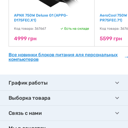
APNX 750W Deluxe G1 (APPG-
AeroCool 750W 
D175FEC.X1)
PR75FEC.71)
де
Код товара: 367667
Есть на складе
Код товара: 367
4999 грн
5599 грн
Все новинки блоков питания для персональных
компьютеров
График работы
Выборка товара
Связь с нами