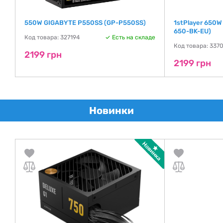
550W GIGABYTE P550SS (GP-P550SS)
1stPlayer 650
650-BK-EU)
де
Код товара: 327194
Есть на складе
Код товара: 337
2199 грн
2199 грн
Новинки