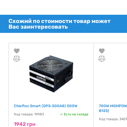
Схожий по стоимости товар может
Вас заинтересовать
Chieftec Smart (GPS-500A8) 500W
700W HIGHPOWE
B12S)
де
Код товара: 19983
Есть на складе
Код товара: 340
1942 грн