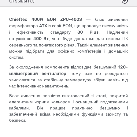
Отзывы (0)
Chieftec 400W EON ZPU-400S
— блок живлення
формфактора
ATX
із
серії EON, що пропонує високу якість
і ефективність стандарту
80 Plus
. Наділений
потужністю
400 Вт
, чого буде достатньо для систем ПК
середнього та початкового рівня. Такий елемент живлення
можна підібрати для офісних комп'ютерів і домашніх
систем.
За охолодження компонента відповідає безшумний
120-
міліметровий вентилятор
, тому вам не доведеться
хвилюватися за стабільну температуру збірки навіть під
час інтенсивних навантажень.
Блок живлення повністю виготовлений зі сталі, покритий
елегантним чорним кольором і оснащений подовженими
кабелями. Він працює практично безшумно і
забезпечений всіма необхідними функціями захисту та
безпеки.