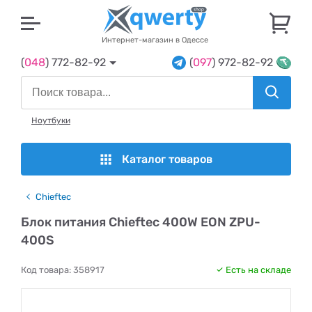
U
Интернет-магазин в Одессе
(
048
) 772-82-92
(
097
) 972-82-92
Ноутбуки
Каталог товаров
Chieftec
Блок питания Chieftec 400W EON ZPU-
400S
Код товара:
358917
Есть на складе