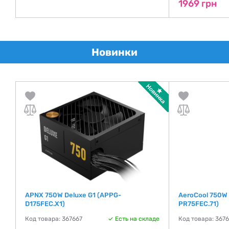
1969 грн
Новинки
APNX 750W Deluxe G1 (APPG-
AeroCool 750W 
D175FEC.X1)
PR75FEC.71)
де
Код товара: 367667
Есть на складе
Код товара: 367