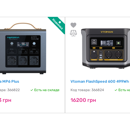
a MP6 Plus
Vtoman FlashSpeed 600 499Wh
ара: 366822
Есть на складе
Код товара: 366824
Есть н
3 грн
16200 грн