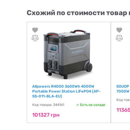
Схожий по стоимости товар 
(CN-5500)
Allpowers R4000 3600Wh 4000W
SOUOP 
Portable Power Station LiFePO4 (AP-
7000W 
ть на складе
SS-011-BLA-EU)
Код тов
Код товара: 344161
Есть на складе
11365
101327 грн