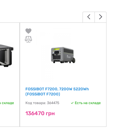
FOSSIBOT F7200, 7200W 5220Wh
Tekhmann 
(FOSSiBOT F7200)
Код товара:
а складе
Код товара: 364475
Есть на складе
163448 
136470 грн