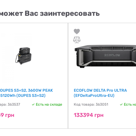
может Вас заинтересовать
OUPES S3+S2, 3600W PEAK
ECOFLOW DELTA Pro ULTRA
5120Wh (OUPES S3+S2)
(EFDeltaProUltra-EU)
ара: 363537
Есть на складе
Код товара: 363051
Есть н
9 грн
133394 грн