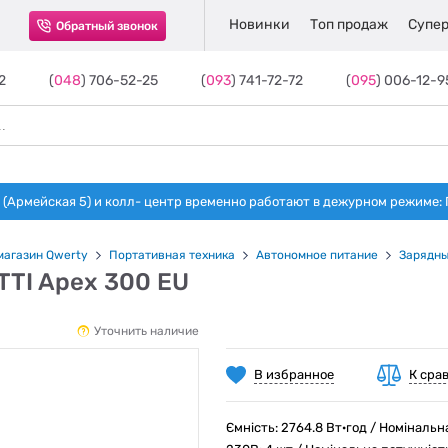
Новинки
Топ продаж
Супер
Обратный звонок
2
(
048
) 706-52-25
(
093
) 741-72-72
(
095
) 006-12-9
(Армейская 5) и колл- центр временно работают в дежурном режиме: Пн-п
магазин Qwerty
Портативная техника
Автономное питание
Зарядны
TTI Apex 300 EU
Уточнить наличие
В избранное
К сра
Ємність: 2764.8 Вт·год / Номінальн