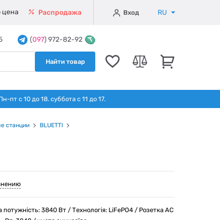
 цена
RU
Распродажа
Вход
5
(
097
) 972-82-92
Найти товар
т с 10 до 18. суббота с 11 до 17.
е станции
BLUETTI
внению
а потужність: 3840 Вт / Технологія: LiFePO4 / Розетка AC