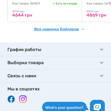
де
Код товара: 367837
Есть на складе
Код товара: 367
4999 грн
5299 грн
4644 грн
4869 грн
Все новинки бойлеров
График работы
Выборка товара
Связь с нами
Мы в соцсетях