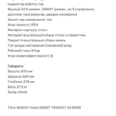
Індикатор роботи: так
Функції: ECO режим , SMART режим , wi-fi управління ,
дисплей, програматор, швидке нагрівання
Захист від замерзання: так
Клас захисту: IP24
Матеріал корпусу: сталь
Матеріал внутрішнього бака: сталь з покриттям
Покриття внутрішнього бака: емаль
Тип анода: магнієвний (пасивний) анод
Робочий тиск: 8 бар
Клас енергоефективності: В
Габарити
Висота: 875 мм
Ширина: 469 мм
Глибина: 278 мм
Вага: 27.3 кг
Колір: білий
Теги: BOSCH Tronic 5500iT TR5501iT 50 DERB