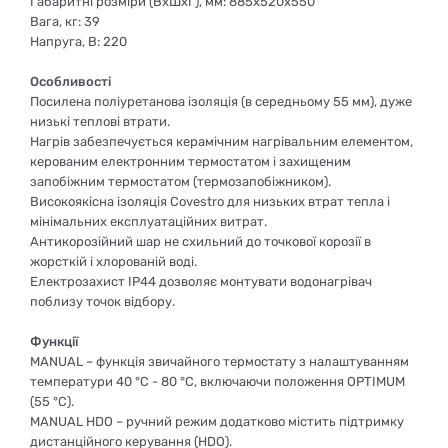
Габаритні розміри (ВхШхГ), мм: 885x520x550
Вага, кг: 39
Напруга, В: 220
Особливості
Посилена поліуретанова ізоляція (в середньому 55 мм), дуже
низькі теплові втрати.
Нагрів забезпечується керамічним нагрівальним елементом,
керованим електронним термостатом і захищеним
запобіжним термостатом (термозапобіжником).
Високоякісна ізоляція Covestro для низьких втрат тепла і
мінімальних експлуатаційних витрат.
Антикорозійний шар не схильний до точкової корозії в
жорсткій і хлорованій воді.
Електрозахист IP44 дозволяє монтувати водонагрівач
поблизу точок відбору.
Функції
MANUAL – функція звичайного термостату з налаштуванням
температури 40 °C - 80 °C, включаючи положення OPTIMUM
(55 °C).
MANUAL HDO – ручний режим додатково містить підтримку
дистанційного керування (HDO).