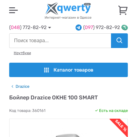
U
Интернет-магазин в Одессе
(
048
) 772-82-92
(
097
) 972-82-92
Ноутбуки
Каталог товаров
Drazice
Бойлер Drazice OKHE 100 SMART
Код товара:
360161
Есть на складе