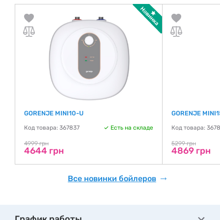
GORENJE MINI10-U
GORENJE MINI1
де
Код товара: 367837
Есть на складе
Код товара: 367
4999 грн
5299 грн
4644 грн
4869 грн
Все новинки бойлеров
График работы