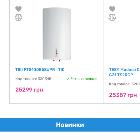
4D
TIKI FTG100E5SUPR_TIKI
TESY Modeco C
C21 TS2RCP
Код товара: 330345
Есть на складе
де
Код товара: 320
25299 грн
25387 грн
Новинки