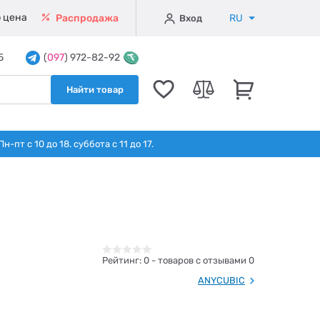
 цена
RU
Распродажа
Вход
5
(
097
) 972-82-92
Найти товар
т с 10 до 18. суббота с 11 до 17.
Рейтинг:
0
- товаров с отзывами 0
ANYCUBIC