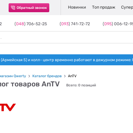
Новинки
Топ продаж
Супер
Обратный звонок
2
(
048
) 706-52-25
(
093
) 741-72-72
(
095
) 006-12-9
(Армейская 5) и колл- центр временно работают в дежурном режиме: Пн-п
магазин Qwerty
Каталог брендов
AnTV
лог товаров AnTV
Всего: 0 позиций