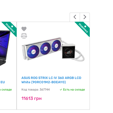
ASUS ROG STRIX LC IV 360 ARGB LCD
Asus TUF 
 EU
White (90RC01M2-B0EAY0)
(FX608JH-
EU
а складе
Код товара: 367744
Есть на складе
Код товара:
11613 грн
62256 г