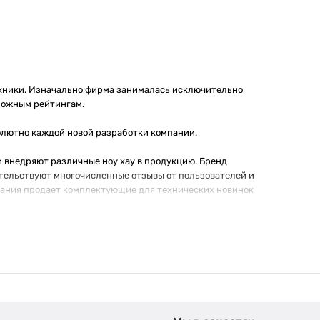
хники. Изначально фирма занималась исключительно
зможным рейтингам.
олютно каждой новой разработки компании.
 внедряют различные ноу хау в продукцию. Бренд
етельствуют многочисленные отзывы от пользователей и
пания продает комплектующие для технических новинок
ектующие для компьютеров. В каждой группе товаров
для ноутбуков. Данная комплектующая является базой