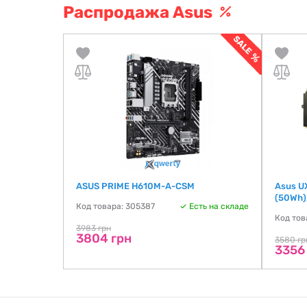
Распродажа Asus
ASUS PRIME H610M-A-CSM
Asus U
(50Wh),
Код товара: 305387
Есть на складе
Код тов
3983 грн
3804 грн
3580 гр
3356