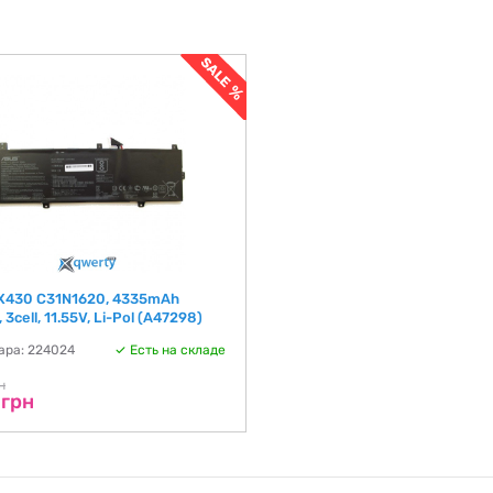
X430 C31N1620, 4335mAh
 3cell, 11.55V, Li-Pol (A47298)
ара: 224024
Есть на складе
н
 грн