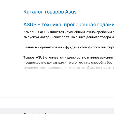
Каталог товаров Asus
ASUS - техника, проверенная годам
Компания ASUS является крупнейшим южнокорейским п
выпуском материнских плат. На рынке данного товара 
Главными ориентирами и фундаментом философии фирмы
Товары ASUS отличается надежностью и инновационным
неоднократно доказывал, что его техника способна бе
специальные исследования экспертов. Даже конкурент
американским и японским гигантам электроники.
Продукция тайваньского бренда
В ассортименте марки ASUS сегодня не только их главн
фирмы есть свои особенности, которые выгодно отлича
Материнские платы.
Около 40% мирового рынка занима
для компьютера, и бывает в основном следующих форм-