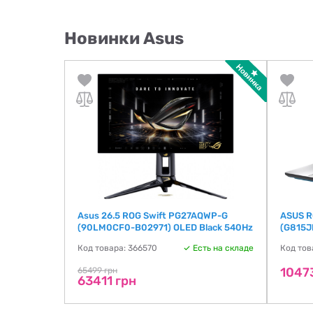
Новинки Asus
 (V3607VM-
Asus 26.5 ROG Swift PG27AQWP-G
ASUS R
(90LM0CF0-B02971) OLED Black 540Hz
(G815J
ть на складе
Код товара: 366570
Есть на складе
Код тов
1047
65499 грн
63411 грн