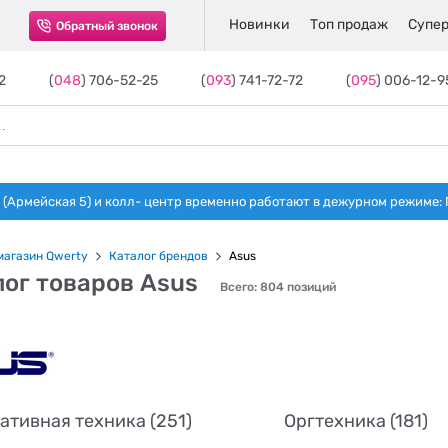
Новинки
Топ продаж
Супер
Обратный звонок
2
(
048
) 706-52-25
(
093
) 741-72-72
(
095
) 006-12-9
(Армейская 5) и колл- центр временно работают в дежурном режиме: Пн-п
магазин Qwerty
Каталог брендов
Asus
ог товаров Asus
Всего: 804 позиций
ативная техника (251)
Оргтехника (181)