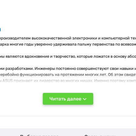
и
роизводителем высококачественной электроники и компьютерной те
марка многие годы уверенно удерживала пальму первенства по всево
 являются вдохновение и творчество, которые ложатся в основу абс
и разработками. Инженеры постоянно совершенствуют свои навыки и
сперебойно функционировать на протяжении многих лет. Об этом свид
ы ASUS признают их лидерство во многих нишах. Именно поэтому ком
Читать далее
ое детище - материнские платы, но и ноутбуки, ПК, смартфоны, компл
ют продукцию от товаров конкурентов.
ют в своем сегменте материнские платы от ASUS:
материнки для ПК
и 
факторов: