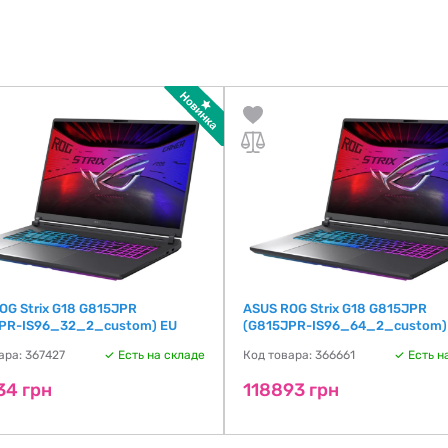
OG Strix G18 G815JPR
ASUS ROG Strix G18 G815JPR
PR-IS96_32_2_custom) EU
(G815JPR-IS96_64_2_custom)
ара: 367427
Есть на складе
Код товара: 366661
Есть н
34 грн
118893 грн