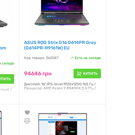
ASUS ROG Strix G16 G614PR Gray
tom
(G614PR-R9161W) EU
Код товара: 362587
Есть на складе
а складе
94646 грн
КУПИТЬ
УПИТЬ
Дисплей: 16";IPS-level;1920x1200;165 Гц /
Процесор: AMD Ryzen 9 8940HX;2,4 ГГц /
товий /
Відеокарта: NVIDIA GeForce RTX 5070Ti /
 / SSD 2
ОЗП: 16 ГБ;DDR5 / SSD: 1000 ГБ / Windows 11
 / Wi-Fi
home / Маса: 2,5 кг
чорний
Гарантия:
12 месяцев