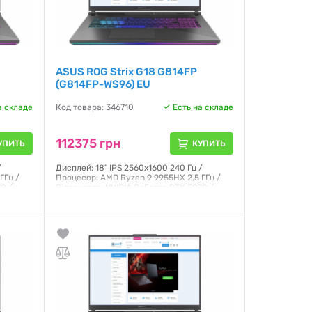
ASUS ROG Strix G18 G814FP
(G814FP-WS96) EU
а складе
Код товара: 346710
Есть на складе
112375 грн
УПИТЬ
КУПИТЬ
/
Дисплей: 18" IPS 2560x1600 240 Гц /
ГГц /
Процесор: AMD Ryzen 9 9955HX 2,5 ГГц /
0 /
Відеокарта: NVIDIA GeForce RTX 5070 /
:
ОЗП: 32 ГБ DDR5 / SSD: 1000 ГБ / ОС:
Windows 11 Home / Маса: 3 кг
Гарантия:
12 месяцев