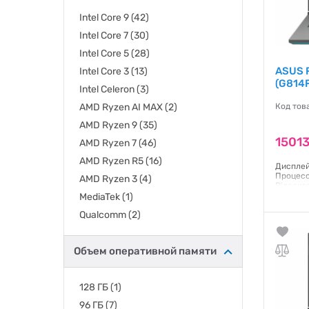
Intel Core 9
(42)
Intel Core 7
(30)
Intel Core 5
(28)
ASUS R
Intel Core 3
(13)
(G814
Intel Celeron
(3)
AMD Ryzen AI MAX
(2)
Код тов
AMD Ryzen 9
(35)
15013
AMD Ryzen 7
(46)
AMD Ryzen R5
(16)
Дисплей:
Процесо
AMD Ryzen 3
(4)
Відеока
ОЗП: 64 
MediaTek
(1)
Маса: 3 
Qualcomm
(2)
Гаранти
Объем оперативной памяти
128 ГБ
(1)
96 ГБ
(7)