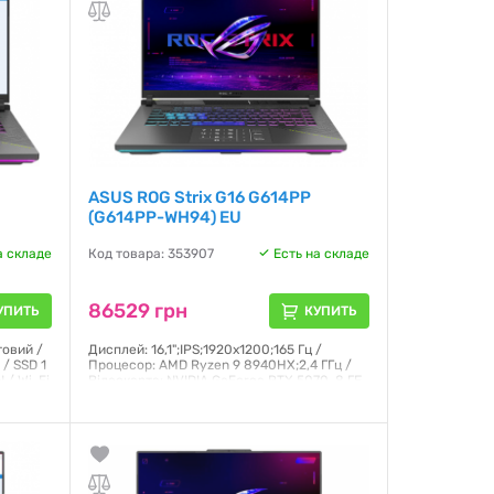
Гарантия:
12 месяцев
ASUS ROG Strix G16 G614PP
(G614PP-WH94) EU
а складе
Код товара: 353907
Есть на складе
86529 грн
УПИТЬ
КУПИТЬ
товий /
Дисплей: 16,1";IPS;1920x1200;165 Гц /
 / SSD 1
Процесор: AMD Ryzen 9 8940HX;2,4 ГГц /
 / Wi-Fi
Відеокарта: NVIDIA GeForce RTX 5070, 8 ГБ
/ ОЗП: 16 ГБ;DDR5 / SSD: 1000 ГБ / ОС:
Windows 11 Home / Маса: 2,5 кг
Гарантия:
12 месяцев