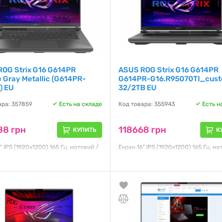
OG Strix G16 G614PR
ASUS ROG Strix G16 G614PR
e Gray Metallic (G614PR-
G614PR-G16.R95070TI_cus
) EU
32/2TB EU
ара: 357859
Есть на складе
Код товара: 355943
Есть н
88 грн
118668 грн
КУПИТЬ
К
" IPS (1920x1200) 165 Гц, матовий /
Екран 16" IPS (1920x1200) 165 Гц, ма
8940HX 16 core / RAM 16 ГБ / SSD 1
Ryzen 9 8940HX 16 core / RAM 32 ГБ
 5070Ti 16 GB / без ОД / LAN / Wi-Fi
TB / RTX 5070Ti 12 GB / без ОД / LAN
oth / DOS / 2.5 кг / Eclipse Gray
/ Bluetooth / Windows 11 / 2.5 кг / 
Гарантия:
12 месяцев
я:
12 месяцев