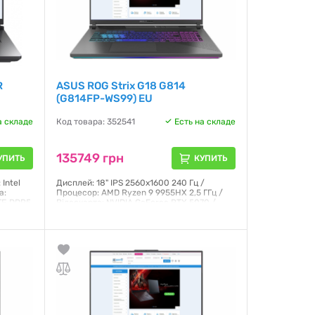
R
ASUS ROG Strix G18 G814
(G814FP-WS99) EU
а складе
Код товара: 352541
Есть на складе
135749 грн
УПИТЬ
КУПИТЬ
Intel
Дисплей: 18" IPS 2560x1600 240 Гц /
а:
Процесор: AMD Ryzen 9 9955HX 2,5 ГГц /
 ГБ DDR5
Відеокарта: NVIDIA GeForce RTX 5070 /
e /
ОЗП: 64 ГБ DDR5 / SSD: 2000 ГБ / ОС:
Windows 11 Pro / Маса: 3 кг
Гарантия:
12 месяцев