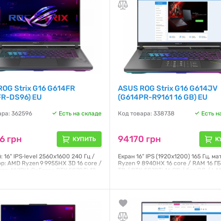
Гарантия:
12 месяцев
OG Strix G16 G614FR
ASUS ROG Strix G16 G614JV
FR-DS96) EU
(G614PR-R9161 16 GB) EU
ара: 362596
Есть на складе
Код товара: 338738
Есть н
6 грн
94170 грн
КУПИТЬ
К
 16" IPS‑level 2560x1600 240 Гц /
Екран 16" IPS (1920x1200) 165 Гц, ма
р: AMD Ryzen 9 9955HX 3D 16 core /
Ryzen 9 8940HX 16 core / RAM 16 ГБ
та: NVIDIA GeForce RTX 5070 Ti 12
TB / RTX 5070Ti 16 GB / без ОД / LAN
: 32 ГБ DDR5 / SSD: 1000 ГБ / ОС:
/ Bluetooth / DOS / 2.5 кг / графіт
11 Home / Маса: 2.5 кг
Гарантия:
12 месяцев
я:
12 месяцев