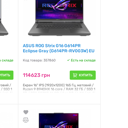
ASUS ROG Strix G16 G614PR
Eclipse Gray (G614PR-RV003W) EU
а складе
Код товара: 357860
Есть на складе
114623 грн
УПИТЬ
КУПИТЬ
товий /
Екран 16" IPS (1920x1200) 165 Гц, матовий /
 / SSD 1
Ryzen 9 8940HX 16 core / RAM 32 ГБ / SSD 1
 / Wi-Fi
TB / RTX 5070Ti 16 GB / без ОД / LAN / Wi-Fi
чорний
/ Bluetooth / Windows 11 Home / 2.5 кг /
Eclipse Gray
Гарантия:
12 месяцев