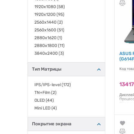
1920х1080
(58)
1920x1200
(95)
2560x1440
(2)
2560x1600
(51)
2880x1620
(1)
2880x1800
(11)
3840x2400
(3)
ASUS R
(G614
Тип Матрицы
Код тов
13417
IPS/IPS-level
(172)
TN+Film
(2)
Дисплей:
Процесо
OLED
(44)
Відеокар
GB / ОЗП
Mini LED
(4)
Windows 
Гаранти
Покрытие экрана