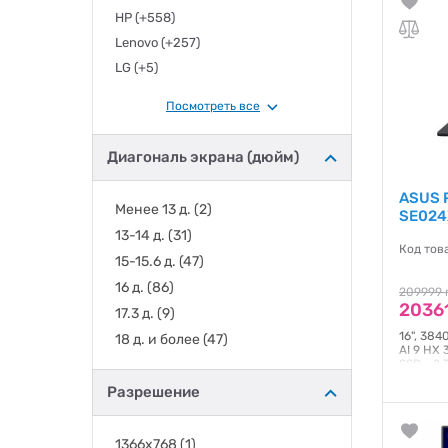
HP
(+558)
Lenovo
(+257)
LG
(+5)
MEDION
(+1)
Посмотреть все
Microsoft
(+10)
MSI
(+178)
Диагональ экрана (дюйм)
Pixus
(+1)
PrologiX
(+6)
ASUS 
Менее 13 д.
(2)
SE024
Razer
(+15)
13-14 д.
(31)
Samsung
(+16)
Код тов
15-15.6 д.
(47)
SiComputer
(+19)
16 д.
(86)
209999 
Thunderobot
(+25)
20361
17.3 д.
(9)
ThunderX3
(+3)
16", 38
18 д. и более
(47)
Vaio
(+4)
AI 9 HX 3
SSD - 2 
Vinga
(+11)
- 12 ГБ, 
Разрешение
Winblu
(+1)
кг
Xiaomi
(+23)
Гаранти
Сектор
(+1)
1366x768
(1)