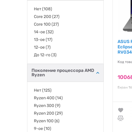
Нет
(108)
Core 200
(27)
Core 100
(27)
14-ое
(32)
13-ое
(17)
ASUS R
Eclips
12-ое
(7)
RV034
До 12-го
(3)
Код тов
Поколение процессора AMD
Ryzen
1006
Екран 16
Нет
(125)
Ryzen 9 
TB / RTX
Ryzen 400
(14)
/ Blueto
Metallic
Ryzen 300
(9)
Гаранти
Ryzen 200
(29)
Ryzen 100
(6)
9-ое
(10)