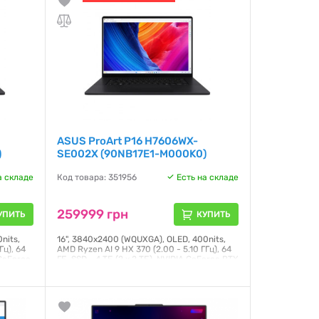
Гарантия:
12 месяцев
ASUS ProArt P16 H7606WX-
)
SE002X (90NB17E1-M000K0)
а складе
Код товара: 351956
Есть на складе
259999 грн
УПИТЬ
КУПИТЬ
nits,
16", 3840x2400 (WQUXGA), OLED, 400nits,
Гц), 64
AMD Ryzen AI 9 HX 370 (2.00 - 5.10 ГГц), 64
 GeForce
ГБ, SSD - 4 ТБ (2 x 2 ТБ), NVIDIA GeForce RTX
ows 11
5090, GPU - 24 ГБ, DLSS 4, Windows 11 Pro,
90 Втг, сенсорний екран, підсвічування
клавіатури, TPM модуль, зарядка від USB,
рний
1.98 кг, чорний