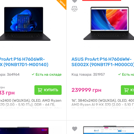
Гарантия:
12 месяцев
ProArt P16 H7606WR-
ASUS ProArt P16 H7606WW-
X (90NB17D1-M00140)
SE002X (90NB17F1-M000C0
ара: 364964
Есть на складе
Код товара: 351957
Есть н
грн
239999 грн
КУПИТЬ
К
3 грн
40x2400 (WQUXGA), OLED, AMD Ryzen
16", 3840x2400 (WQUXGA), OLED, 400
70 (2.00 - 5.10 ГГц), DDR - 64 ГБ,
AMD Ryzen AI 9 HX 370 (2.00 - 5.10 Г
Тб, NVIDIA GeForce RTX 5070 Ti, GPU
ГБ, SSD - 2 ТБ SSD (2 x 1 ТБ), NVIDIA
DLSS 4, Windows 11 Pro, 90 Втг, 1.95
RTX 5080, GPU - 16 ГБ, DLSS 4, Wind
Pro, 90 Втг, українська клавіатура,
сенсорний екран, підсвічування
клавіатури, TPM модуль, 1.98 кг, чо
я:
12 месяцев