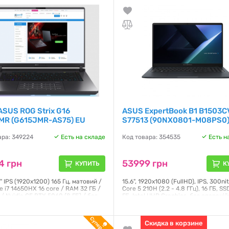
SUS ROG Strix G16
ASUS ExpertBook B1 B1503C
MR (G615JMR-AS75) EU
S77513 (90NX0801-M08PS0
ара: 349224
Есть на складе
Код товара: 354535
Есть н
4 грн
53999 грн
КУПИТЬ
К
" IPS (1920x1200) 165 Гц, матовий /
15.6", 1920х1080 (FullHD), IPS, 300nits
re i7 14650HX 16 core / RAM 32 ГБ /
Core 5 210H (2.2 - 4.8 ГГц), 16 ГБ, SS
 / Nvidia GF RTX 5060 (8 ГБ) / без
ГБ, Intel UHD Graphics, без операцій
 / Wi-Fi / Bluetooth / Windows 11
системи, 50 Втг, українська клавіат
.5 кг / графіт
підсвічування клавіатури, зарядка 
1.68 кг, сірий
Скидка в корзине
я:
12 месяцев