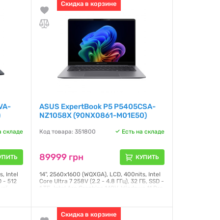
Скидка в корзине
VA-
ASUS ExpertBook P5 P5405CSA-
)
NZ1058X (90NX0861-M01E50)
а складе
Код товара: 351800
Есть на складе
89999 грн
УПИТЬ
КУПИТЬ
, Intel
14", 2560x1600 (WQXGA), LCD, 400nits, Intel
D - 512
Core Ultra 7 258V (2.2 - 4.8 ГГц), 32 ГБ, SSD -
ної
1 ТБ, Intel Arc Graphics 140V, Windows 11 Pro,
ура,
63 Втг, українська клавіатура,
від USB,
підсвічування клавіатури, зарядка від USB,
1.27 кг, сірий
Скидка в корзине