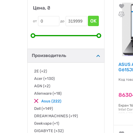
Цена, ₴
OK
от
до
Производитель
ASUS A
G615J
2E
(+2)
Acer
(+130)
Код тов
AGN
(+2)
Alienware
(+18)
8630
Asus
(222)
Екран 16
Dell
(+149)
Intel Co
SSD 1 TB
DREAM MACHINES
(+19)
ОД / LAN
Home / 2
Geekvape
(+1)
GIGABYTE
(+32)
Гаранти