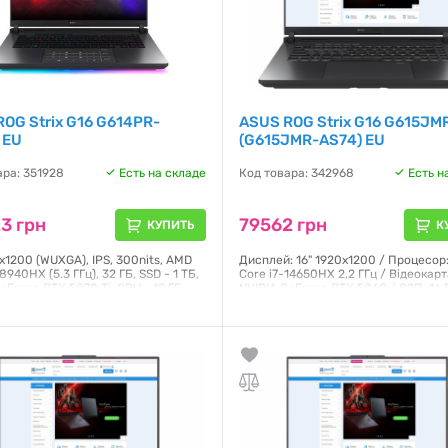
OG Strix G16 G614PR-
ASUS ROG Strix G16 G615JM
 EU
(G615JMR-AS74) EU
ара: 351928
Есть на складе
Код товара: 342968
Есть н
3 грн
79562 грн
КУПИТЬ
К
0x1200 (WUXGA), IPS, 300nits, AMD
Дисплей: 16" 1920x1200 / Процесор: 
8940HX (5.3 ГГц), 32 ГБ, SSD - 1 ТБ,
Core i7-14650HX 2,2 ГГц / Відеокарт
eForce RTX 5070 Ti, GPU - 12 ГБ,
NVIDIA GeForce RTX 5060 / ОЗП: 16
DOS, 90 Втг, підсвічування
/ SSD: 1000 ГБ / ОС: Windows 11 Hom
ри, TPM модуль, 2.5 кг, сірий
Маса: 2.65 кг
я:
12 месяцев
Гарантия:
12 месяцев