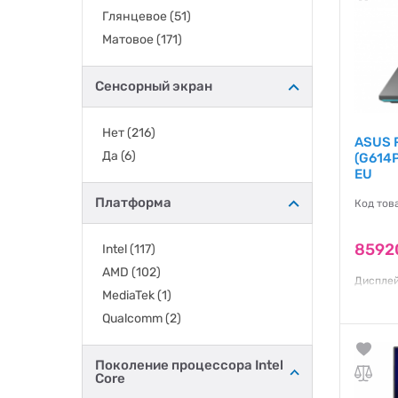
Глянцевое
(51)
Матовое
(171)
Сенсорный экран
Нет
(216)
ASUS R
Да
(6)
(G614
EU
Платформа
Код тов
8592
Intel
(117)
AMD
(102)
Дисплей:
Процесо
MediaTek
(1)
Відеокар
Qualcomm
(2)
/ ОЗП: 3
Windows 
Гаранти
Поколение процессора Intel
Core