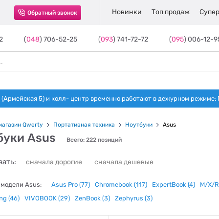
Новинки
Топ продаж
Супер
Обратный звонок
2
(
048
) 706-52-25
(
093
) 741-72-72
(
095
) 006-12-9
(Армейская 5) и колл- центр временно работают в дежурном режиме: Пн-п
магазин Qwerty
Портативная техника
Ноутбуки
Asus
буки Asus
Всего: 222 позиций
ать:
сначала дорогие
сначала дешевые
модели Asus:
Asus Pro
(77)
Chromebook
(117)
ExpertBook
(4)
M/X/R
ing
(46)
VIVOBOOK
(29)
ZenBook
(3)
Zephyrus
(3)