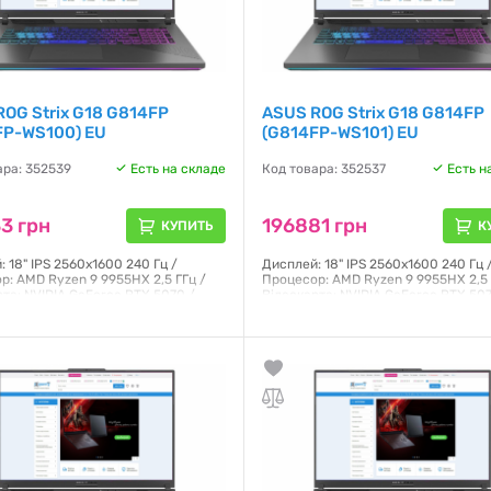
OG Strix G18 G814FP
ASUS ROG Strix G18 G814FP
FP-WS100) EU
(G814FP-WS101) EU
ара: 352539
Есть на складе
Код товара: 352537
Есть н
3 грн
196881 грн
КУПИТЬ
К
 18" IPS 2560x1600 240 Гц /
Дисплей: 18" IPS 2560x1600 240 Гц 
р: AMD Ryzen 9 9955HX 2,5 ГГц /
Процесор: AMD Ryzen 9 9955HX 2,5 
рта: NVIDIA GeForce RTX 5070 /
Відеокарта: NVIDIA GeForce RTX 507
ГБ DDR5 / SSD: 4000 ГБ / ОС: DOS /
ОЗП: 96 ГБ DDR5 / SSD: 4000 ГБ / ОС
кг
Windows 11 Pro / Маса: 3 кг
я:
12 месяцев
Гарантия:
12 месяцев