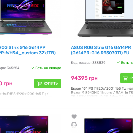
OG Strix G16 G614PP
ASUS ROG Strix G16 G614PR
PP-WH94_custom 32\1TB)
(G614PR-G16.R95070TI) EU
Код товара: 338839
Есть н
ара: 365254
Есть на складе
94395 грн
К
0 грн
КУПИТЬ
Екран 16" IPS (1920x1200) 165 Гц, ма
Ryzen 9 8940HX 16 core / RAM 16 ГБ
 16,1";IPS;1920x1200;165 Гц /
TB / RTX 5070Ti 12 GB / без ОД / LAN
р: AMD Ryzen 9 8940HX;2,4 ГГц /
/ Bluetooth / Windows 11 / 2.5 кг / 
та: NVIDIA GeForce RTX 5070, 8 ГБ
2 ГБ;DDR5 / SSD: 1000 ГБ / ОС:
Гарантия:
12 месяцев
11 Home / Маса: 2,5 кг
я:
12 месяцев