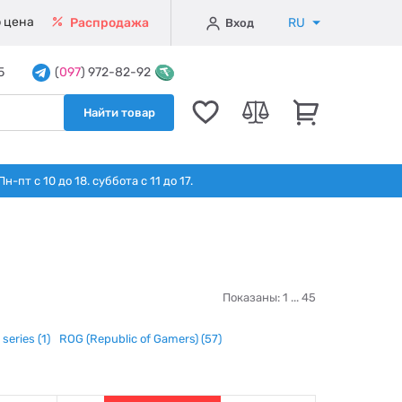
 цена
RU
Распродажа
Вход
5
(
097
) 972-82-92
Найти товар
т с 10 до 18. суббота с 11 до 17.
Показаны: 1 ...
45
 series
(1)
ROG (Republic of Gamers)
(57)