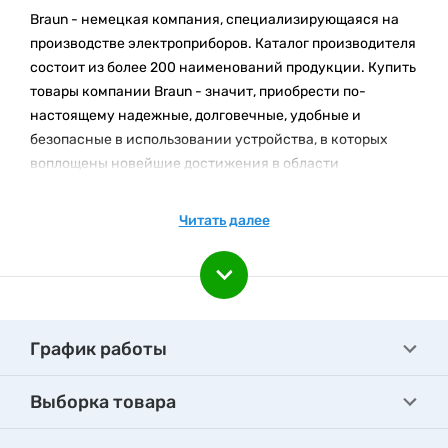
Braun - немецкая компания, специализирующаяся на
производстве электроприборов. Каталог производителя
состоит из более 200 наименований продукции. Купить
товары компании Braun - значит, приобрести по-
настоящему надежные, долговечные, удобные и
безопасные в использовании устройства, в которых
воплощены новейшие достижения в области
электроники.
Читать далее
Кухонная техника бренда
Современную кухню невозможно представить без
электрочайников, блендеров, миксеров, пароварок,
кухонных комбайнов. Эту и другую
мелкую бытовую
технику
выпускает Braun.
График работы
Соковыжималки и кухонные комбайны.
Электрические
соковыжималки Braun
Выборка товара
- это:
широкий набор функций;