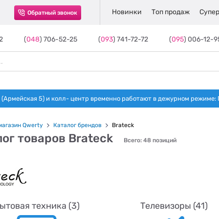
Новинки
Топ продаж
Супер
Обратный звонок
2
(
048
) 706-52-25
(
093
) 741-72-72
(
095
) 006-12-9
(Армейская 5) и колл- центр временно работают в дежурном режиме: Пн-п
магазин Qwerty
Каталог брендов
Brateck
ог товаров Brateck
Всего: 48 позиций
ытовая техника (3)
Телевизоры (41)