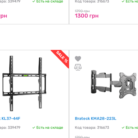
ара: 339479
Есть на складе
Код товара: 316673
Есть н
1790 грн
грн
1300 грн
k KL37-44F
Brateck KMA28-223L
ара: 339479
Есть на складе
Код товара: 316673
Есть н
1790 грн