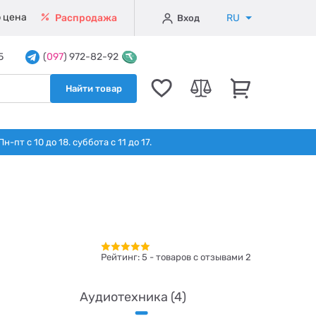
 цена
RU
Распродажа
Вход
5
(
097
) 972-82-92
Найти товар
т с 10 до 18. суббота с 11 до 17.
Рейтинг:
5
- товаров с отзывами 2
Аудиотехника (4)