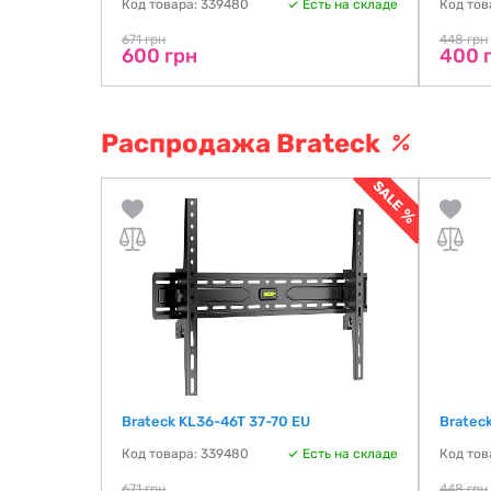
Код товара: 339480
Есть на складе
Код тов
671 грн
448 грн
600 грн
400 
Распродажа Brateck
Brateck KL36-46T 37-70 EU
Bratec
Код товара: 339480
Есть на складе
Код тов
671 грн
448 грн