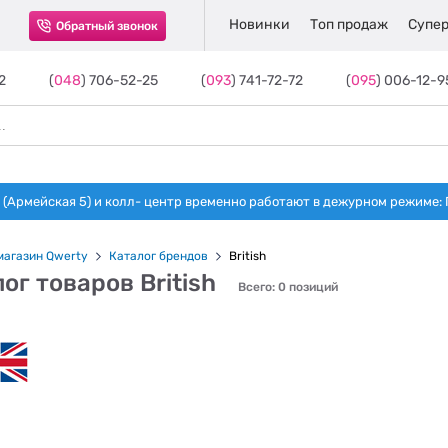
Новинки
Топ продаж
Супер
Обратный звонок
2
(
048
) 706-52-25
(
093
) 741-72-72
(
095
) 006-12-9
(Армейская 5) и колл- центр временно работают в дежурном режиме: Пн-п
магазин Qwerty
Каталог брендов
British
ог товаров British
Всего: 0 позиций