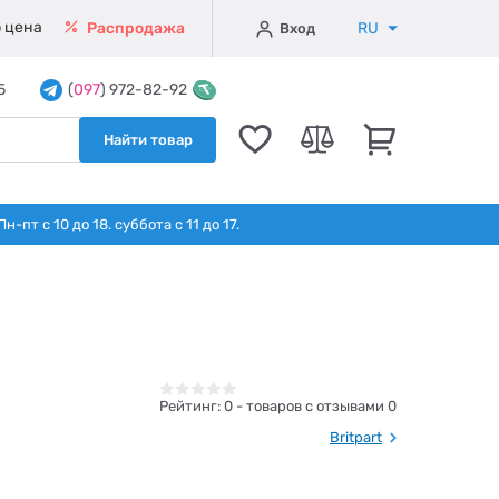
 цена
RU
Распродажа
Вход
5
(
097
) 972-82-92
Найти товар
т с 10 до 18. суббота с 11 до 17.
Рейтинг:
0
- товаров с отзывами 0
Britpart