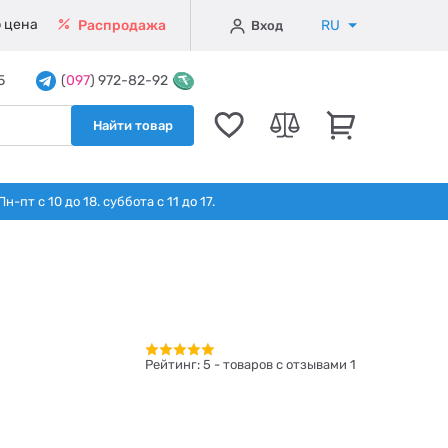
 цена
RU
Распродажа
Вход
5
(
097
) 972-82-92
Найти товар
т с 10 до 18. суббота с 11 до 17.
Рейтинг:
5
- товаров с отзывами 1