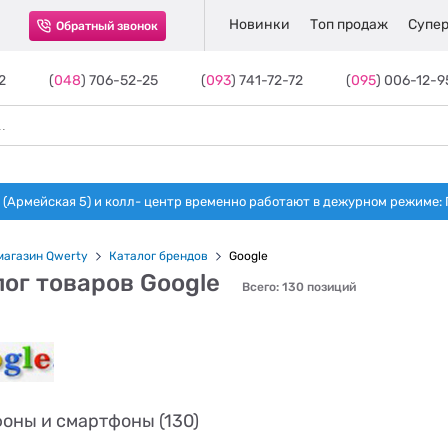
Новинки
Топ продаж
Супер
Обратный звонок
2
(
048
) 706-52-25
(
093
) 741-72-72
(
095
) 006-12-9
(Армейская 5) и колл- центр временно работают в дежурном режиме: Пн-п
магазин Qwerty
Каталог брендов
Google
ог товаров Google
Всего: 130 позиций
оны и смартфоны (130)