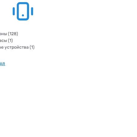
ны (128)
сы (1)
е устройства (1)
AR