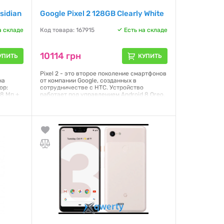
sidian
Google Pixel 2 128GB Clearly White
а складе
Код товара: 167915
Есть на складе
10114 грн
УПИТЬ
КУПИТЬ
Pixel 2 - это второе поколение смартфонов
на
от компании Google, созданных в
ор:
сотрудничестве с HTC. Устройство
48 Мп +
работает под управлением Android 8 Oreo.
C: Є,
Внутри смартфона один из наиболее
т: 2
мощных процессоров 2017 года -
Qualcomm Snapdragon 835. Процессор
153.9 x
обеспечивает оптимальный баланс между
an Захист
временем работы от аккумулятора и
производительностью в играх и других
сложных задачах. Дисплей Pixel 2
выполнен
Гарантия:
3 месяца