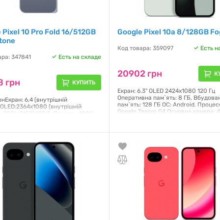
 Pixel 10 Pro Fold 16/512GB
Google Pixel 10a 8/128GB Fo
tone
Код товара: 359097
Есть н
ара: 347841
Есть на складе
20902 грн
К
8 грн
КУПИТЬ
Екран: 6.3" OLED 2424x1080 120 Гц
Оперативна пам`ять: 8 ГБ, Вбудова
нЕкран: 6,4 (внутрішній
пам`ять: 128 ГБ ОС: Android, Процес
OLED:2364x1080 (внутрішній
Google Tensor G4 Основна камера: 
: 2076x2152):120 ГцПам'ять: 1000
13 Мп, Фронтальна камера: 13 Мп NF
16 ГБПроцесор: Google Tensor G5ОС:
Батарея: 5100 мАг Кількість SIM-кар
 16Акумулятор: 5015 мА·годКамера:
Стандарт зв'язку: 2G (EDGE), 3G
7, ширококутна)
(WCDMA/UMTS), 4G (LTE), 5G Розмір: 
73 x 9 мм, Вага: 183 г, Колір:Fog Зах
я:
3 месяца
корпусу: Пилозахищений.
Гарантия:
3 месяца