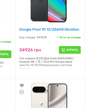
Google Pixel 10 12/256GB Obsidian
Код товара: 347839
Есть на складе
а складе
34926 грн
КУПИТЬ
УПИТЬ
Тип экрана OLED/Дисплей 2424x1080/
Камера 48 + 13 + 10.8 Мп/Оперативна
80/
пам'ять 12 ГБ/Операционная система
на
Android,
ма
Гарантия:
3 месяца