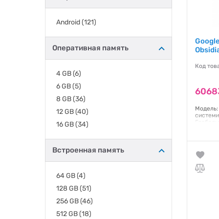
Android
(121)
Google
Оперативная память
Obsidi
Код тов
4 GB
(6)
6 GB
(5)
6068
8 GB
(36)
Модель: 
12 GB
(40)
системи
Глобальн
16 GB
(34)
Роздільн
1280х28
Так Сен
Встроенная память
Гаранти
64 GB
(4)
128 GB
(51)
256 GB
(46)
512 GB
(18)