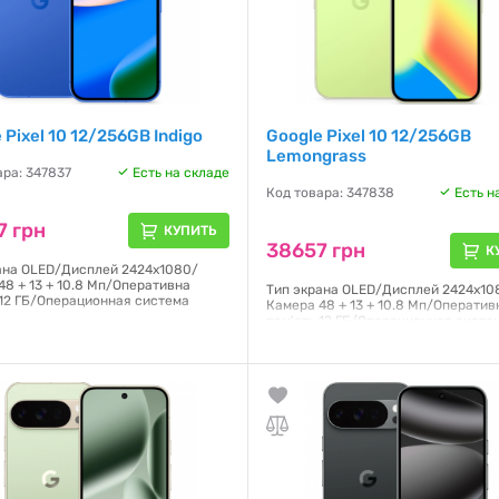
 Pixel 10 12/256GB Indigo
Google Pixel 10 12/256GB
Lemongrass
ара: 347837
Есть на складе
Код товара: 347838
Есть н
7 грн
КУПИТЬ
38657 грн
К
ана OLED/Дисплей 2424x1080/
48 + 13 + 10.8 Мп/Оперативна
Тип экрана OLED/Дисплей 2424x10
 12 ГБ/Операционная система
Камера 48 + 13 + 10.8 Мп/Оператив
пам'ять 12 ГБ/Операционная систе
Android,
я:
3 месяца
Гарантия:
3 месяца