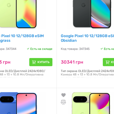
 Pixel 10 12/128GB eSIM
Google Pixel 10 12/128GB eS
grass
Obsidian
ара: 347344
Есть на складе
Код товара: 347345
Есть н
3 грн
30341 грн
КУПИТЬ
К
ана OLED/Дисплей 2424x1080/
Тип экрана OLED/Дисплей 2424x10
48 + 13 + 10.8 Мп/Оперативна
Камера 48 + 13 + 10.8 Мп/Оператив
 12 ГБ/Операционная система
пам'ять 12 ГБ/Операционная систе
Android,
я:
3 месяца
Гарантия:
3 месяца