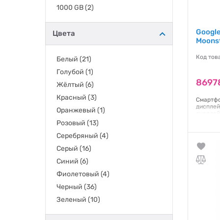
1000 GB
(2)
Google
Цвета
Moons
Код тов
Белый
(21)
Голубой
(1)
8697
Жёлтый
(6)
Красный
(3)
Смартфо
дисплей
Оранжевый
(1)
дисплей
ГБОЗП: 
Розовый
(13)
Android
48 (f/1.
Серебряный
(4)
Серый
(16)
Гаранти
Синий
(6)
Фиолетовый
(4)
Черный
(36)
Зеленый
(10)