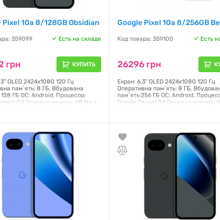
 Pixel 10a 8/128GB Obsidian
Google Pixel 10a 8/256GB Be
ара: 359099
Есть на складе
Код товара: 359100
Есть н
2 грн
26296 грн
КУПИТЬ
К
.3" OLED 2424x1080 120 Гц
Екран: 6.3" OLED 2424x1080 120 Гц
вна пам`ять: 8 ГБ, Вбудована
Оперативна пам`ять: 8 ГБ, Вбудова
 128 ГБ ОС: Android, Процесор:
пам`ять:256 ГБ ОС: Android, Процес
Tensor G4 Основна камера: 48 Мп +
Google Tensor G4 Основна камера: 
ронтальна камера: 13 Мп NFC: Є,
13 Мп, Фронтальна камера: 13 Мп NF
 5100 мАг Кількість SIM-карт: 2
Батарея: 5100 мАг Кількість SIM-кар
 зв'язку: 2G (EDGE), 3G
Стандарт зв'язку: 2G (EDGE), 3G
MTS), 4G (LTE), 5G Розмір: 153.9 x
(WCDMA/UMTS), 4G (LTE), 5G Розмір: 
м, Вага: 183 г, Колір: Obsidian Захист
73 x 9 мм, Вага: 183 г, Колір: Pink За
: Пилозахищений.
корпусу: Пилозахищений,
Вологозахищений, IP68
я:
3 месяца
Гарантия:
3 месяца