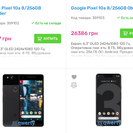
 Pixel 10a 8/256GB
Google Pixel 10a 8/256GB Ob
der
Код товара: 359103
Есть н
ара: 359102
Есть на складе
26386 грн
К
 грн
КУПИТЬ
Екран: 6.3" OLED 2424x1080 120 Гц
Оперативна пам`ять: 8 ГБ, Вбудова
.3" OLED 2424x1080 120 Гц
пам`ять: 256 ГБ ОС: Android, Процес
вна пам`ять: 8 ГБ, Вбудована
Google Tensor G4 Основна камера: 
 256 ГБ ОС: Android, Процесор:
13 Мп, Фронтальна камера: 13 Мп NF
Tensor G4 Основна камера: 48 Мп +
Батарея: 5100 мАг Кількість SIM-кар
ронтальна камера: 13 Мп NFC: Є,
Стандарт зв'язку: 2G (EDGE), 3G
 5100 мАг Кількість SIM-карт: 2
(WCDMA/UMTS), 4G (LTE), 5G Розмір: 
 зв'язку: 2G (EDGE), 3G
73 x 9 мм, Вага: 183 г, Колір: Obsidi
MTS), 4G (LTE), 5G Розмір: 153.9 x
корпусу: Пилозахищений.
м, Вага: 183 г, Колір:Lavender
корпусу: Пилозахищений.
Гарантия:
3 месяца
я:
3 месяца