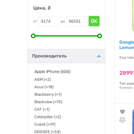
Цена, ₴
OK
от
до
Google
Lemon
Производитель
Код тов
Apple iPhone
(606)
2899
AGM
(+2)
Тип экр
Asus
(+18)
Камера 
пам'ять
Blackberry
(+1)
Android,
Blackview
(+75)
Гаранти
CAT
(+1)
Caterpillar
(+2)
Cubot
(+19)
DOOGEE
(+54)