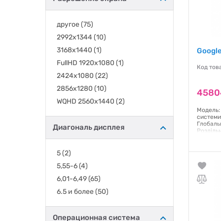
Samsung
(+432)
Sharp
(+2)
другое
(75)
TECNO
(+6)
2992x1344
(10)
Ulefone
(+36)
3168х1440
(1)
Google
UMIDIGI
(+1)
FullHD 1920x1080
(1)
Код тов
Unihertz
(+6)
2424x1080
(22)
Vivo
(+13)
2856x1280
(10)
4580
Xiaomi
(+230)
WQHD 2560x1440
(2)
ZTE
(+20)
Модель: 
системи
Глобальн
Диагональ дисплея
Роздільн
1280х28
Так Сен
5
(2)
Гаранти
5,55-6
(4)
6,01-6,49
(65)
6.5 и более
(50)
Операционная система