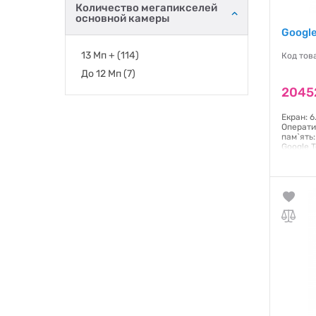
Количество мегапикселей
основной камеры
Google
13 Мп +
(114)
Код тов
До 12 Мп
(7)
2045
Екран: 6
Операти
пам`ять:
Google 
13 Мп, Ф
Батарея:
Стандарт
(WCDMA/U
73 x 9 м
корпусу
Гаранти