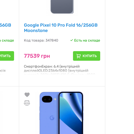
/256GB
Google Pixel 10 Pro Fold 16/256GB
Moonstone
а складе
Код товара: 347840
Есть на складе
77539 грн
УПИТЬ
КУПИТЬ
СмартфонЕкран: 6,4 (внутрішній
рсія
дисплейOLED:2364x1080 (внутрішній
у,
дисплей: 2076x2152):120 ГцПам'ять: 1000
льний)
ГБОЗП: 16 ГБПроцесор: Google Tensor G5ОС:
Android 16Акумулятор: 5015 мА·годКамера:
48 (f/1.7, ширококутна)
LED
Ємнісний
Гарантия:
3 месяца