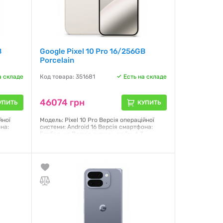
B
Google Pixel 10 Pro 16/256GB
Porcelain
а складе
Код товара: 351681
Есть на складе
46074 грн
УПИТЬ
КУПИТЬ
йної
Модель: Pixel 10 Pro Версія операційної
на:
системи: Android 16 Версія смартфона:
Глобальна Розмір екрану, дюйм: 6,3
Роздільна здатність екрану, пікс.:
итач:
1280х2856 Тип матриці: OLED Мультитач:
Так Сенсорний екран: Ємнісний
Гарантия:
3 месяца