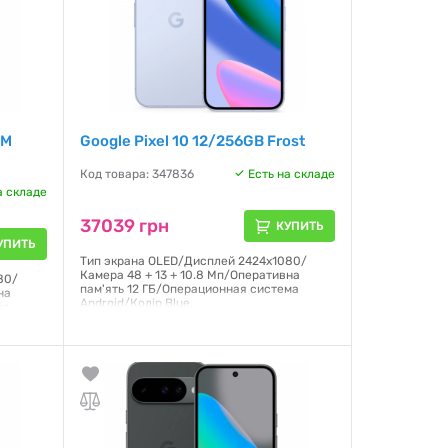
IM
Google Pixel 10 12/256GB Frost
Код товара: 347836
Есть на складе
а складе
37039 грн
КУПИТЬ
УПИТЬ
Тип экрана OLED/Дисплей 2424x1080/
Камера 48 + 13 + 10.8 Мп/Оперативна
80/
пам'ять 12 ГБ/Операционная система
на
Android/Колір Blue.
ма
Гарантия:
3 месяца