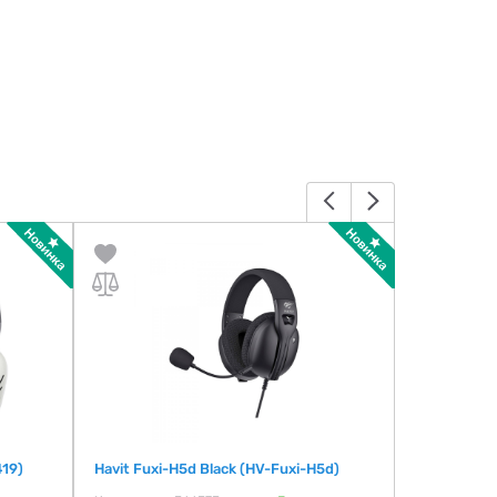
419)
Havit Fuxi-H5d Black (HV-Fuxi-H5d)
Havit H200
H2002P-BO