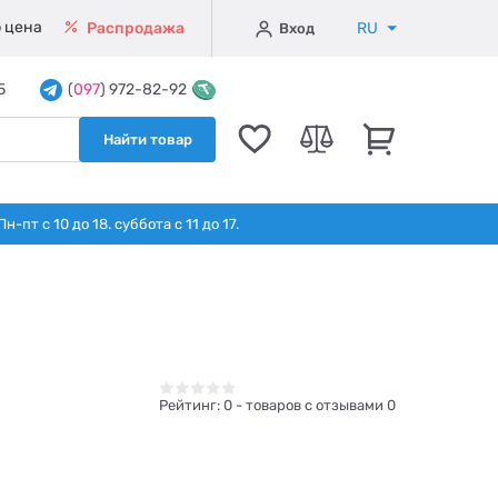
 цена
RU
Распродажа
Вход
5
(
097
) 972-82-92
Найти товар
т с 10 до 18. суббота с 11 до 17.
Рейтинг:
0
- товаров с отзывами 0