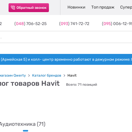
Новинки
Топ продаж
Супер
Обратный звонок
2
(
048
) 706-52-25
(
093
) 741-72-72
(
095
) 006-12-9
(Армейская 5) и колл- центр временно работают в дежурном режиме: Пн-п
магазин Qwerty
Каталог брендов
Havit
ог товаров Havit
Всего: 71 позиций
Аудиотехника (71)