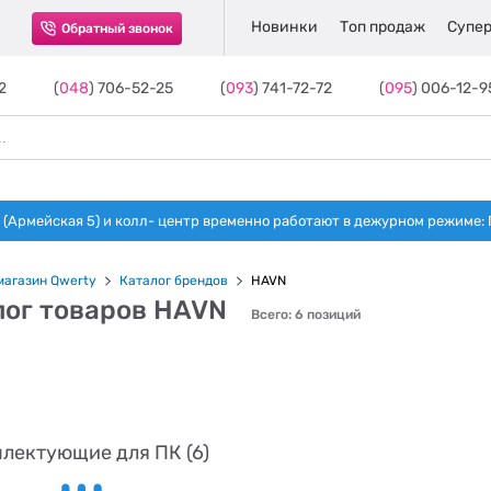
Новинки
Топ продаж
Супер
Обратный звонок
2
(
048
) 706-52-25
(
093
) 741-72-72
(
095
) 006-12-9
(Армейская 5) и колл- центр временно работают в дежурном режиме: Пн-п
магазин Qwerty
Каталог брендов
HAVN
лог товаров HAVN
Всего: 6 позиций
лектующие для ПК (6)