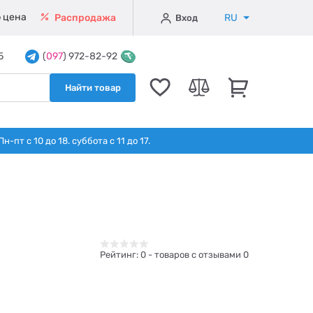
 цена
RU
Распродажа
Вход
5
(
097
) 972-82-92
Найти товар
т с 10 до 18. суббота с 11 до 17.
Рейтинг:
0
- товаров с отзывами 0