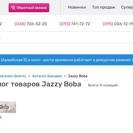
Новинки
Топ продаж
Супер
Обратный звонок
2
(
048
) 706-52-25
(
093
) 741-72-72
(
095
) 006-12-9
(Армейская 5) и колл- центр временно работают в дежурном режиме: Пн-п
магазин Qwerty
Каталог брендов
Jazzy Boba
ог товаров Jazzy Boba
Всего: 0 позиций
s