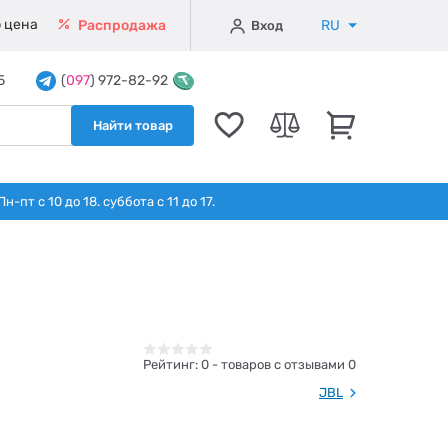
 цена
RU
Распродажа
Вход
5
(
097
) 972-82-92
Найти товар
т с 10 до 18. суббота с 11 до 17.
Рейтинг:
0
- товаров с отзывами 0
JBL