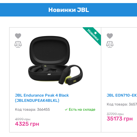
Новинки JBL
JBL Endurance Peak 4 Black
JBL EON710-EK 
(JBLENDUPEAK4BLKL)
де
Код товара: 365
Код товара: 366455
Есть на складе
37799 грн
35173 грн
4999 грн
4325 грн