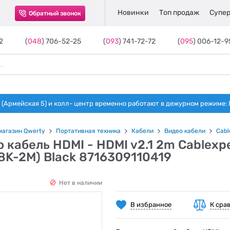
Новинки
Топ продаж
Супер
Обратный звонок
2
(
048
) 706-52-25
(
093
) 741-72-72
(
095
) 006-12-9
(Армейская 5) и колл- центр временно работают в дежурном режиме: Пн-п
магазин Qwerty
Портативная техника
Кабели
Видео кабели
Cabl
 кабель HDMI - HDMI v2.1 2m Cablexpe
8K-2M) Black 8716309110419
Нет в наличии
В избранное
К сра