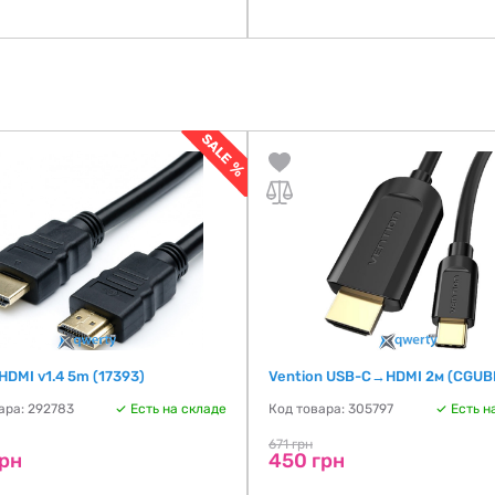
HDMI v1.4 5m (17393)
Vention USB-C→HDMI 2м (CGUB
ара: 292783
Есть на складе
Код товара: 305797
Есть н
671 грн
грн
450 грн