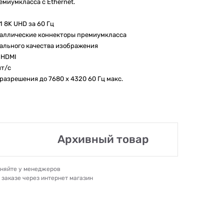
миумкласса с Ethernet.
 8K UHD за 60 Гц
таллические коннекторы премиумкласса
ального качества изображения
 HDMI
ит/с
азрешения до 7680 x 4320 60 Гц макс.
Архивный товар
очняйте у менеджеров
и заказе через интернет магазин