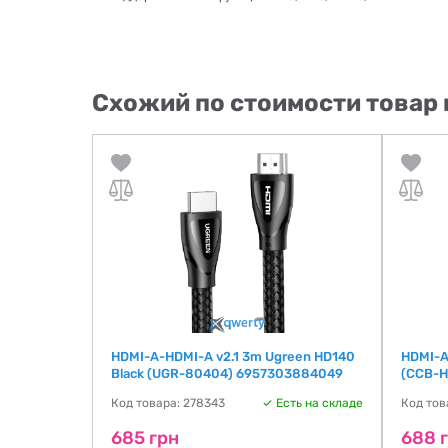
Схожий по стоимости товар 
Cablexpert
HDMI-A-HDMI-A v2.1 3m Ugreen HD140
HDMI-A
ver
Black (UGR-80404) 6957303884049
(CCB-H
ть на складе
Код товара: 278343
Есть на складе
Код тов
685 грн
688 