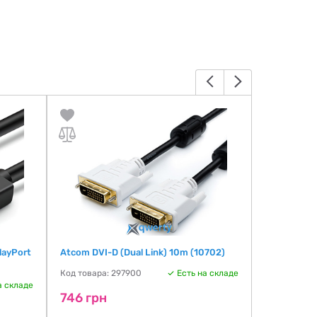
layPort
Atcom DVI-D (Dual Link) 10m (10702)
HDMI-HDMI 
Код товара: 297900
Есть на складе
Код товара:
а складе
746 грн
761 грн