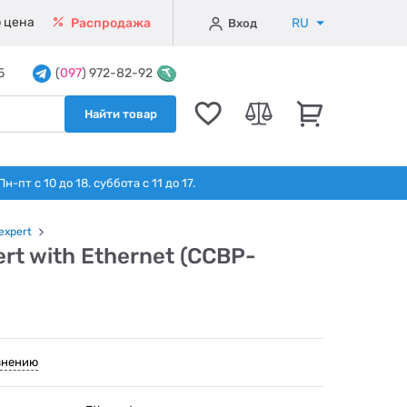
 цена
RU
Распродажа
Вход
5
(
097
) 972-82-92
Найти товар
т с 10 до 18. суббота с 11 до 17.
expert
rt with Ethernet (CCBP-
внению