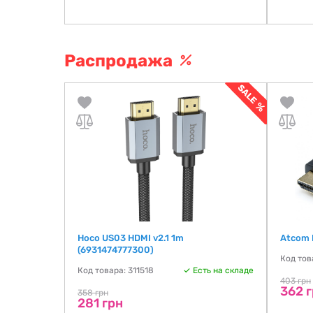
Распродажа
Hoco US03 HDMI v2.1 1m
Atcom 
(6931474777300)
Код тов
Код товара: 311518
Есть на складе
403 грн
362 
358 грн
281 грн