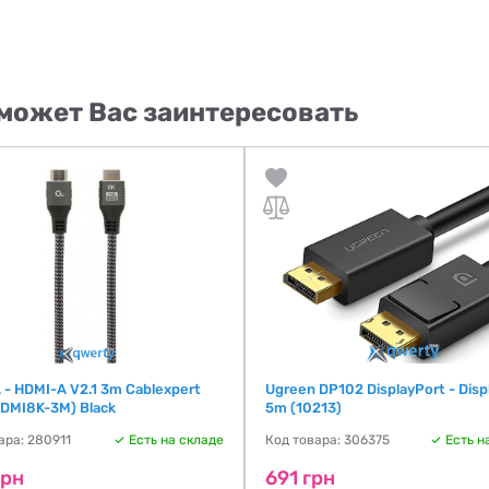
может Вас заинтересовать
 - HDMI-A V2.1 3m Cablexpert
Ugreen DP102 DisplayPort - Disp
DMI8K-3M) Black
5m (10213)
ара: 280911
Есть на складе
Код товара: 306375
Есть н
грн
691 грн