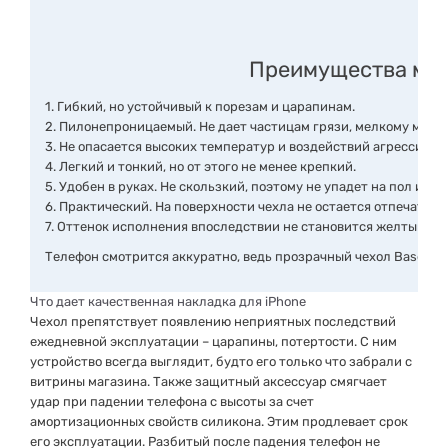
Преимущества мате
1. Гибкий, но устойчивый к порезам и царапинам.
2. Пилонепроницаемый.
Не дает частицам грязи, мелкому мусор
3. Не опасается высоких температур и воздействий агрессивны
4. Легкий и тонкий, но от этого не менее крепкий.
5. Удобен в руках.
Не скользкий, поэтому не упадет на пол из-
6. Практический.
На поверхности чехла не остается отпечатко
7. Оттенок исполнения впоследствии не становится желтым, м
Телефон смотрится аккуратно, ведь прозрачный чехол Baseus iP
Что дает качественная накладка для iPhone
Чехол препятствует появлению неприятных последствий
ежедневной эксплуатации – царапины, потертости.
С ним
устройство всегда выглядит, будто его только что забрали с
витрины магазина.
Также защитный аксессуар смягчает
удар при падении телефона с высоты за счет
амортизационных свойств силикона.
Этим продлевает срок
его эксплуатации.
Разбитый после падения телефон не