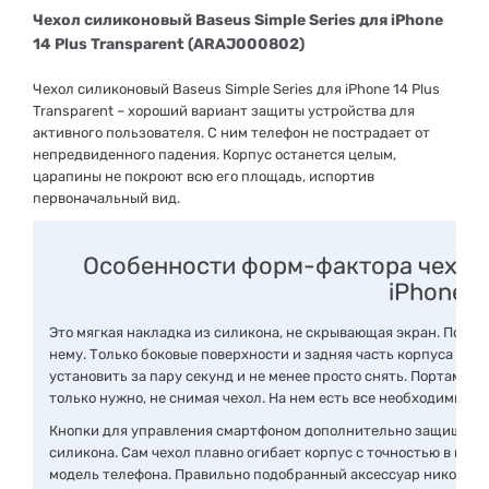
Чехол силиконовый Baseus Simple Series для iPhone
14 Plus Transparent (ARAJ000802)
Чехол силиконовый Baseus Simple Series для iPhone 14 Plus
Transparent – ​​хороший вариант защиты устройства для
активного пользователя.
С ним телефон не пострадает от
непредвиденного падения.
Корпус останется целым,
царапины не покроют всю его площадь, испортив
первоначальный вид.
Особенности форм-фактора чехла B
iPhone
Это мягкая накладка из силикона, не скрывающая экран.
Польз
нему.
Только боковые поверхности и задняя часть корпуса пол
установить за пару секунд и не менее просто снять.
Портами и 
только нужно, не снимая чехол.
На нем есть все необходимые в
Кнопки для управления смартфоном дополнительно защищены
силикона.
Сам чехол плавно огибает корпус с точностью в мил
модель телефона.
Правильно подобранный аксессуар никогда н