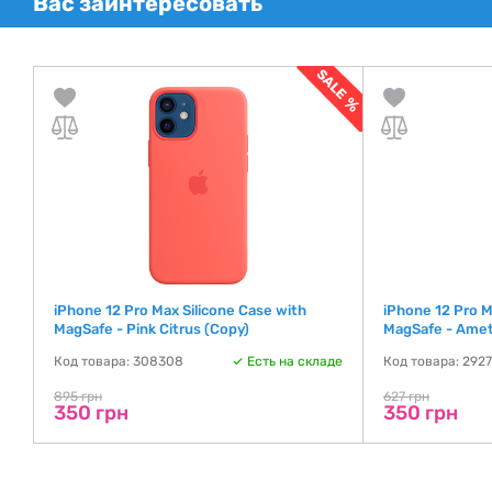
Вас заинтересовать
iPhone 12 Pro Max Silicone Case with
iPhone 12 Pro M
MagSafe - Pink Citrus (Copy)
MagSafe - Amet
де
Код товара: 308308
Есть на складе
Код товара: 292
895 грн
627 грн
350 грн
350 грн