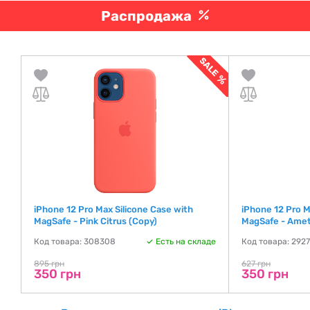
Распродажа
iPhone 12 Pro Max Silicone Case with
iPhone 12 Pro M
MagSafe - Pink Citrus (Copy)
MagSafe - Amet
де
Код товара: 308308
Есть на складе
Код товара: 292
895 грн
627 грн
350 грн
350 грн