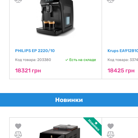
PHILIPS EP 2220/10
Krups EA912B1
де
Код товара: 203380
Есть на складе
Код товара: 337
18321 грн
18425 грн
Новинки