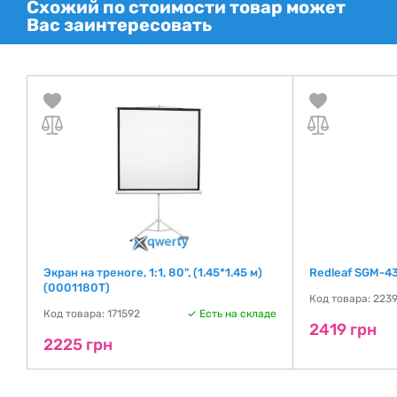
Схожий по стоимости товар может
проекторами.
Вас заинтересовать
Передвижные на раме. Небольшое полотно на специальной
стойке, транспортируется на любое место. В свернутом виде не
занимает много места, не весит много, поэтому развернуть его
сможет даже девушка.
Передвижные экраны для проекторов на треноге. бюджетный
вариант установки, легко переносится.
Экран на треноге, 1:1, 80", (1.45*1.45 м)
Redleaf SGM-4
(0001180T)
де
Код товара: 223
Код товара: 171592
Есть на складе
2419 грн
2225 грн