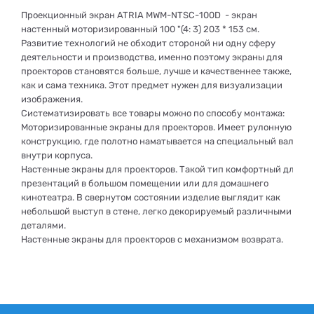
Проекционный экран ATRIA MWM-NTSC-100D
- экран
настенный моторизированный 100 "(4: 3) 203 * 153 см.
Развитие технологий не обходит стороной ни одну сферу
деятельности и производства, именно поэтому экраны для
проекторов становятся больше, лучше и качественнее также,
как и сама техника. Этот предмет нужен для визуализации
изображения.
Систематизировать все товары можно по способу монтажа:
Моторизированные экраны для проекторов. Имеет рулонную
конструкцию, где полотно наматывается на специальный вал
внутри корпуса.
Настенные экраны для проекторов. Такой тип комфортный для
презентаций в большом помещении или для домашнего
кинотеатра. В свернутом состоянии изделие выглядит как
небольшой выступ в стене, легко декорируемый различными
деталями.
Настенные экраны для проекторов с механизмом возврата.
Идеальный вариант для стационарного использования в
учебных заведениях или в офисах на совещаниях. Также за счет
быстро сбора они подходят и для переноса.
Настольные. Прочная установка конструкции. Он
функционирует с короткофокусными портативными