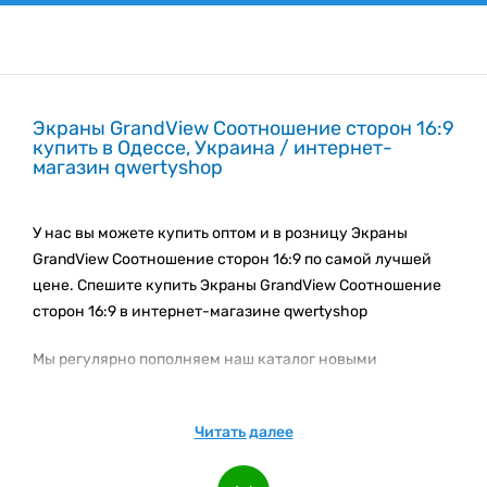
Экраны GrandView Соотношение сторон 16:9
купить в Одессе, Украина / интернет-
магазин qwertyshop
У нас вы можете купить оптом и в розницу Экраны
GrandView Соотношение сторон 16:9 по самой лучшей
цене. Спешите купить Экраны GrandView Соотношение
сторон 16:9 в интернет-магазине qwertyshop
Мы регулярно пополняем наш каталог новыми
товарами. Следите за новинками каталога!
Подпишитесь на e-mail рассылку, чтобы быть вкурсе
Читать далее
наших акционных предложениях и новинках.