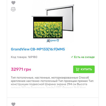
GrandView CB-MP133(16:9)WM5
Код товара: 169180
Есть на складе
32971 грн
КУПИТЬ
Тип потолочные, настенные, моторизированные Способ
крепления настенно-потолочный Тип проекции прямая Тип
конструкции подвесной Ширина экрана 294 см Высота
экрана 167 см Диагональ (дюйм) 133" Формат 16:9 Угол
просмотра, градусов 160° Полотно Matte White Страна
производства Китай
Гарантия:
6 месяцев