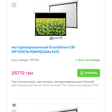
моторизированный GrandView CB-
MP120(16:9)WM5(266x149)
Код товара: 179735
Есть на складе
25772 грн
КУПИТЬ
Тип потолочные, настенные, моторизированные Способ
крепления настенно-потолочный Тип проекции прямая Тип
конструкции подвесной Ширина экрана 266 см Высота
экрана 149 см Диагональ (дюйм) 120" Формат 16:9 Полотно
Matte White
Гарантия:
12 месяцев