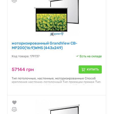
моторизированный GrandView CB-
MP200(16:9)WM5 (443x249)
Код товара: 179737
Есть на складе
57144 грн
КУПИТЬ
Тип потолочные, настенные, моторизированные Способ
крепления настенно-потолочный Тип проекции прямая Тип
конструкции подвесной Ширина экрана 443 см Высота
экрана 249 см Диагональ (дюйм) 200" Формат 16:9 Полотно
Matte White
Гарантия:
12 месяцев