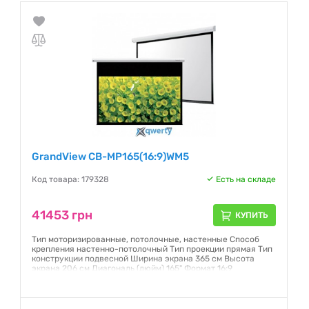
GrandView CB-MP165(16:9)WM5
Код товара: 179328
Есть на складе
41453 грн
КУПИТЬ
Тип моторизированные, потолочные, настенные Способ
крепления настенно-потолочный Тип проекции прямая Тип
конструкции подвесной Ширина экрана 365 см Высота
экрана 206 см Диагональ (дюйм) 165" Формат 16:9
Гарантия:
6 месяцев