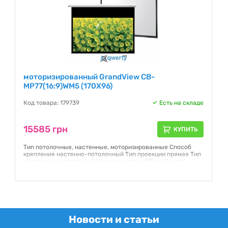
моторизированный GrandView CB-
MP77(16:9)WM5 (170X96)
Код товара: 179739
Есть на складе
15585 грн
КУПИТЬ
Тип потолочные, настенные, моторизированные Способ
крепления настенно-потолочный Тип проекции прямая Тип
конструкции подвесной Ширина экрана 170 см Высота
экрана 96 см Диагональ (дюйм) 77" Формат 16:9 Полотно
Matte White
Гарантия:
12 месяцев
Новости и статьи