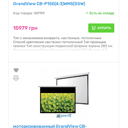
GrandView CB-P150(4:3)WM5(SSW)
Код товара: 169199
Есть на складе
15979 грн
КУПИТЬ
Тип с механизмом возврата, настенные, потолочные
Способ крепления настенно-потолочный Тип проекции
прямая Тип конструкции подвесной Ширина экрана 282 см
Высота экрана 211 см Диагональ (дюйм) 150" Формат 4:3
Угол просмотра, градусов 160° Полотно Matte White
Гарантия:
6 месяцев
моторизированный GrandView CB-