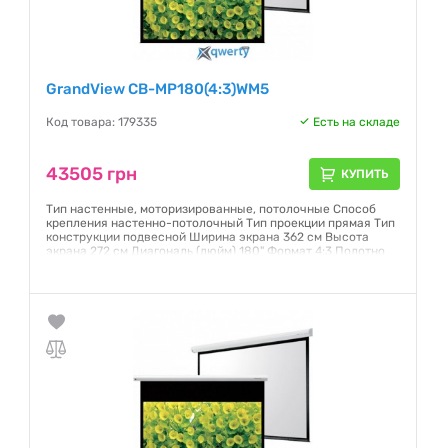
GrandView CB-MP180(4:3)WM5
Код товара: 179335
Есть на складе
43505 грн
КУПИТЬ
Тип настенные, моторизированные, потолочные Способ
крепления настенно-потолочный Тип проекции прямая Тип
конструкции подвесной Ширина экрана 362 см Высота
экрана 272 см Диагональ (дюйм) 180" Формат 4:3 Полотно
Matte White
Гарантия:
12 месяцев