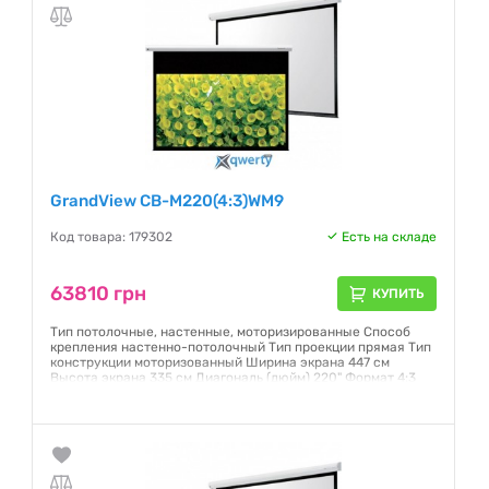
GrandView CB-M220(4:3)WM9
Код товара: 179302
Есть на складе
63810 грн
КУПИТЬ
Тип потолочные, настенные, моторизированные Способ
крепления настенно-потолочный Тип проекции прямая Тип
конструкции моторизованный Ширина экрана 447 см
Высота экрана 335 см Диагональ (дюйм) 220" Формат 4:3
Угол просмотра, градусов 160° Полотно Matte White
Гарантия:
6 месяцев