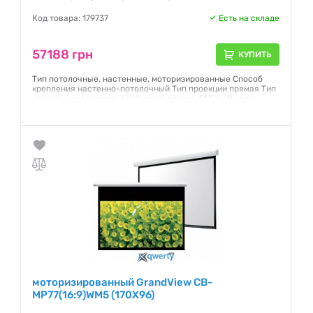
Код товара: 179737
Есть на складе
57188 грн
КУПИТЬ
Тип потолочные, настенные, моторизированные Способ
крепления настенно-потолочный Тип проекции прямая Тип
конструкции подвесной Ширина экрана 443 см Высота
экрана 249 см Диагональ (дюйм) 200" Формат 16:9 Полотно
Matte White
Гарантия:
12 месяцев
моторизированный GrandView CB-
MP77(16:9)WM5 (170X96)