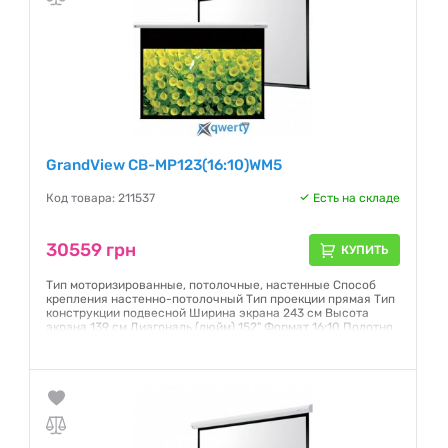
GrandView CB-MP123(16:10)WM5
Код товара: 211537
Есть на складе
30559 грн
КУПИТЬ
Тип моторизированные, потолочные, настенные Способ
крепления настенно-потолочный Тип проекции прямая Тип
конструкции подвесной Ширина экрана 243 см Высота
экрана 139 см Диагональ (дюйм) 152" Формат 16:10 Полотно
Matte White Страна производства Китай
Гарантия:
12 месяцев