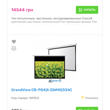
14544 грн
КУПИТЬ
Тип потолочные, настенные, моторизированные Способ
крепления настенно-потолочный Тип проекции прямая Тип
конструкции подвесной Ширина экрана 177 см Высота
экрана 110 см Диагональ (дюйм) 82" Формат 16:10 Полотно
Matte White
Гарантия:
12 месяцев
GrandView CB-P84(4:3)WM5(SSW)
Код товара: 169202
Уточнить