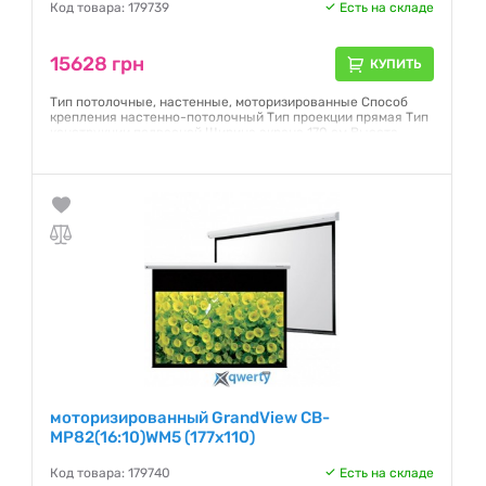
Код товара: 179739
Есть на складе
15628 грн
КУПИТЬ
Тип потолочные, настенные, моторизированные Способ
крепления настенно-потолочный Тип проекции прямая Тип
конструкции подвесной Ширина экрана 170 см Высота
экрана 96 см Диагональ (дюйм) 77" Формат 16:9 Полотно
Matte White
Гарантия:
12 месяцев
моторизированный GrandView CB-
MP82(16:10)WM5 (177x110)
Код товара: 179740
Есть на складе