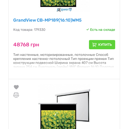
GrandView CB-MP189(16:10)WM5
Код товара: 179330
Есть на складе
48768 грн
КУПИТЬ
Тип настенные, моторизированные, потолочные Способ
крепления настенно-потолочный Тип проекции прямая Тип
конструкции подвесной Ширина экрана 407 см Высота
экрана 254 см Диагональ (дюйм) 189" Формат 16:10 Полотно
Matte White
Гарантия:
12 месяцев