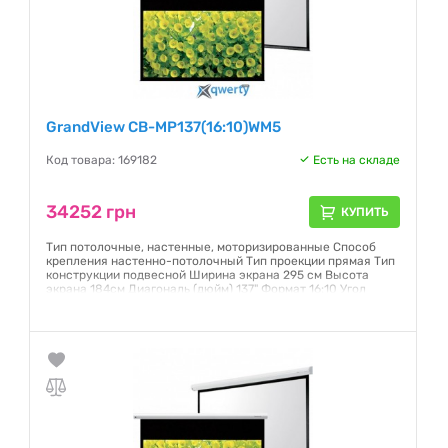
GrandView CB-MP137(16:10)WM5
Код товара: 169182
Есть на складе
34252 грн
КУПИТЬ
Тип потолочные, настенные, моторизированные Способ
крепления настенно-потолочный Тип проекции прямая Тип
конструкции подвесной Ширина экрана 295 см Высота
экрана 184см Диагональ (дюйм) 137" Формат 16:10 Угол
просмотра, градусов 160° Полотно Matte White Страна
производства Китай
Гарантия:
6 месяцев