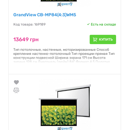
GrandView CB-MP84(4:3)WM5
Код товара: 169189
Есть на складе
13649 грн
КУПИТЬ
Тип потолочные, настенные, моторизированные Способ
крепления настенно-потолочный Тип проекции прямая Тип
конструкции подвесной Ширина экрана 171 см Высота
экрана 128 см Диагональ (дюйм) 84" Формат 4:3 Полотно
Matte White Страна производства Китай
Гарантия:
6 месяцев