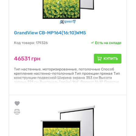
GrandView CB-MP164(16:10)WM5
Код товара: 179326
Есть на складе
46531 грн
КУПИТЬ
Тип настенные, моторизированные, потолочные Способ
крепления настенно-потолочный Тип проекции прямая Тип
конструкции подвесной Ширина экрана 353 см Высота
экрана 221 см Диагональ (дюйм) 164" Формат 16:10 Полотно
Matte White
Гарантия:
6 месяцев