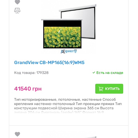
GrandView CB-MP165(16:9)WM5
Код товара: 179328
Есть на складе
41540 грн
КУПИТЬ
Тип моторизированные, потолочные, настенные Способ
крепления настенно-потолочный Тип проекции прямая Тип
конструкции подвесной Ширина экрана 365 см Высота
экрана 206 см Диагональ (дюйм) 165" Формат 16:9
Гарантия:
6 месяцев