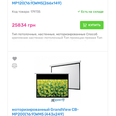
MP120(16:9)WM5(266x149)
Код товара: 179735
Есть на складе
25834 грн
КУПИТЬ
Тип потолочные, настенные, моторизированные Способ
крепления настенно-потолочный Тип проекции прямая Тип
конструкции подвесной Ширина экрана 266 см Высота
экрана 149 см Диагональ (дюйм) 120" Формат 16:9 Полотно
Matte White
Гарантия:
12 месяцев
моторизированный GrandView CB-
MP200(16:9)WM5 (443x249)