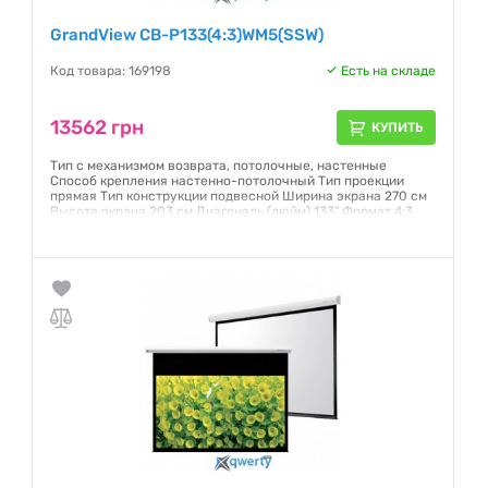
GrandView CB-P133(4:3)WM5(SSW)
Код товара: 169198
Есть на складе
13562 грн
КУПИТЬ
Тип с механизмом возврата, потолочные, настенные
Способ крепления настенно-потолочный Тип проекции
прямая Тип конструкции подвесной Ширина экрана 270 см
Высота экрана 203 см Диагональ (дюйм) 133" Формат 4:3
Угол просмотра, градусов 160° Полотно Matte White
Гарантия:
6 месяцев