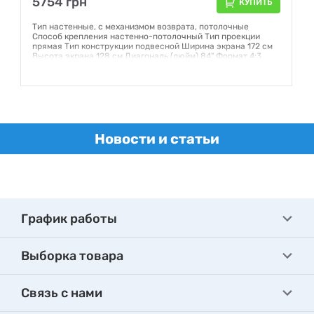
5754 грн
КУПИТЬ
Тип настенные, с механизмом возврата, потолочные
Способ крепления настенно-потолочный Тип проекции
прямая Тип конструкции подвесной Ширина экрана 172 см
Высота экрана 128 см Диагональ (дюйм) 84" Формат 4:3
Угол просмотра, градусов 160° Полотно Matte White
Гарантия:
6 месяцев
Новости и статьи
График работы
Выборка товара
Связь с нами