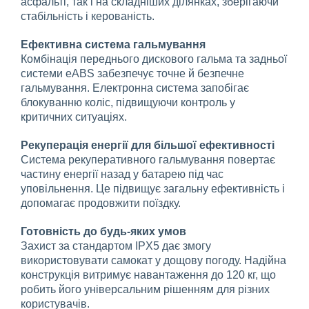
асфальті, так і на складніших ділянках, зберігаючи
стабільність і керованість.
Ефективна система гальмування
Комбінація переднього дискового гальма та задньої
системи eABS забезпечує точне й безпечне
гальмування. Електронна система запобігає
блокуванню коліс, підвищуючи контроль у
критичних ситуаціях.
Рекуперація енергії для більшої ефективності
Система рекуперативного гальмування повертає
частину енергії назад у батарею під час
уповільнення. Це підвищує загальну ефективність і
допомагає продовжити поїздку.
Готовність до будь-яких умов
Захист за стандартом IPX5 дає змогу
використовувати самокат у дощову погоду. Надійна
конструкція витримує навантаження до 120 кг, що
робить його універсальним рішенням для різних
користувачів.