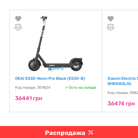
OKAI ES30-Neon Pro Black (ES30-B)
Xiaomi Electric
BHR08QLGL
де
Код товара: 301824
Есть на складе
Код товара: 358
36441 грн
36474 грн
Распродажа