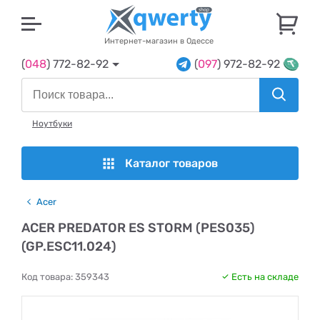
U
Интернет-магазин в Одессе
(
048
) 772-82-92
(
097
) 972-82-92
Ноутбуки
Каталог товаров
Acer
ACER PREDATOR ES STORM (PES035)
(GP.ESC11.024)
Код товара:
359343
Есть на складе