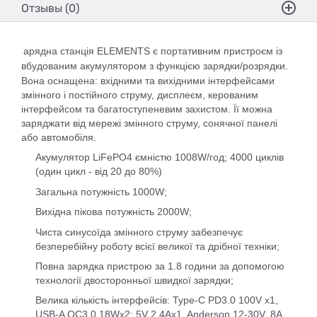
Отзывы (0)
арядна станція ELEMENTS є портативним пристроєм із
вбудованим акумулятором з функцією зарядки/розрядки.
Вона оснащена: вхідними та вихідними інтерфейсами
змінного і постійного струму, дисплеєм, керованим
інтерфейсом та багатоступеневим захистом. Її можна
заряджати від мережі змінного струму, сонячної панелі
або автомобіля.
Акумулятор LiFePО4 ємністю 1008W/год; 4000 циклів
(один цикл - від 20 до 80%)
Загальна потужність 1000W;
Вихідна пікова потужність 2000W;
Чиста синусоїда змінного струму забезпечує
безперебійну роботу всієї великої та дрібної техніки;
Повна зарядка пристрою за 1.8 години за допомогою
технології двосторонньої швидкої зарядки;
Велика кількість інтерфейсів: Type-C PD3.0 100V х1,
USB-A QC3.0 18Wх2; 5V 2.4Аx1, Anderson 12-30V, 8A,