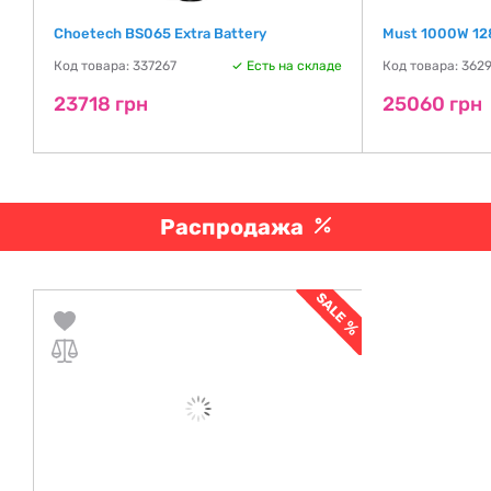
Choetech BS065 Extra Battery
Must 1000W 12
де
Код товара: 337267
Есть на складе
Код товара: 362
23718 грн
25060 грн
Распродажа