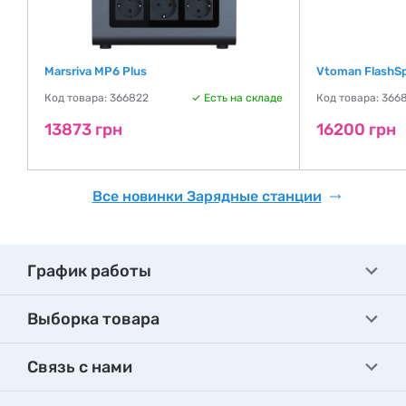
Marsriva MP6 Plus
Vtoman FlashS
Код товара: 366822
Есть на складе
Код товара: 366
де
13873 грн
16200 грн
Все новинки Зарядные станции
График работы
Выборка товара
Связь с нами