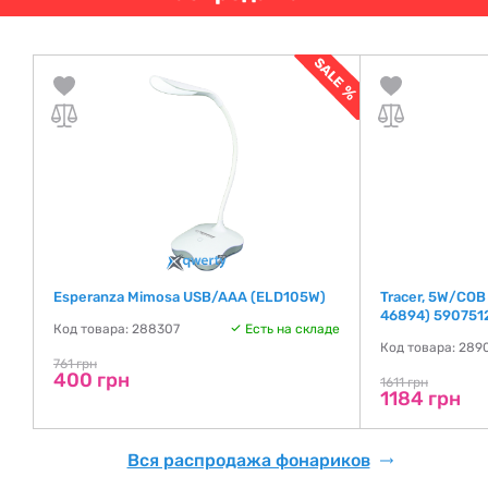
Esperanza Mimosa USB/AAA (ELD105W)
Tracer, 5W/COB
46894) 590751
Код товара: 288307
Есть на складе
де
Код товара: 289
761 грн
400 грн
1611 грн
1184 грн
Вся распродажа фонариков