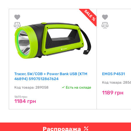
Tracer, 5W/COB + Power Bank USB (KTM
EMOS P4531
46894) 5907512867624
де
Код товара: 285
Код товара: 289058
Есть на складе
1189 грн
1611 грн
1184 грн
Распродажа