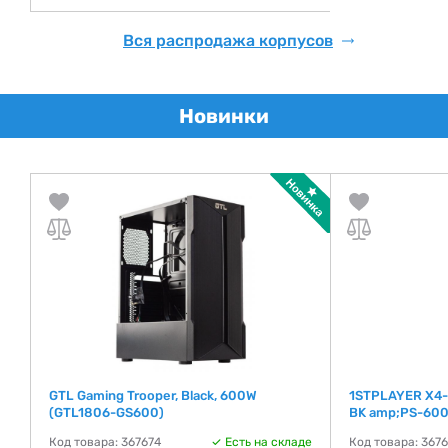
Вся распродажа корпусов
Новинки
)
GTL Gaming Trooper, Black, 600W
1STPLAYER X4-
(GTL1806-GS600)
BK amp;PS-600
де
Код товара: 367674
Есть на складе
Код товара: 367