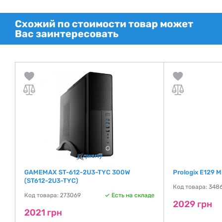
Схожий по стоимости товар может
Вас заинтересовать
GAMEMAX ST-612-2U3-TYC 300W
Prologix E129 
(ST612-2U3-TYC)
Код товара: 348
де
Код товара: 273069
Есть на складе
2029 грн
2021 грн