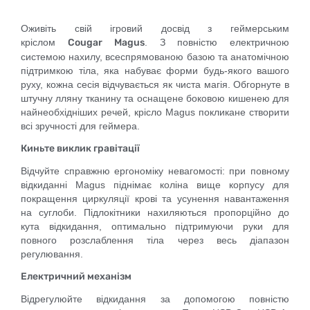
Оживіть свій ігровий досвід з геймерським
кріслом
Cougar
Magus
. З повністю електричною
системою нахилу, всеспрямованою базою та анатомічною
підтримкою тіла, яка набуває форми будь-якого вашого
руху, кожна сесія відчувається як чиста магія. Обгорнуте в
штучну лляну тканину та оснащене боковою кишенею для
найнеобхідніших речей, крісло Magus покликане створити
всі зручності для геймера.
Киньте виклик гравітації
Відчуйте справжню ергономіку невагомості: при повному
відкиданні Magus піднімає коліна вище корпусу для
покращення циркуляції крові та усунення навантаження
на суглоби. Підлокітники нахиляються пропорційно до
кута відкидання, оптимально підтримуючи руки для
повного розслаблення тіла через весь діапазон
регулювання.
Електричний механізм
Відрегулюйте відкидання за допомогою повністю