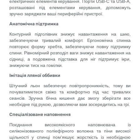
електричних елементів керування. Порти USB-C та USB-A,
розташовані під елементами керування, допоможуть
зручно заряджати ваші периферійні пристрої.
Анатомічна підтримка
Контурний підголівник знижує навантаження на шию,
забезпечуючи тривалий комфорт. Ергономічна спинка
повторює форму хребта, забезпечуючи повну підтримку
спини. Рівномірний розподіл ваги знижує навантаження на
сідниці, а подовжена підставка для ніг підтримує ікри,
знижуючи тиск на гомілки.
Імітація лляної оббивки
Штучний льон забезпечує повітропроникність, тому ви
почуватиметеся свіжо та комфортно під час тривалих
сеансів. Зручна бічна кишеня дає змогу зберігати все
необхідне під рукою, дозволяючи вам зосередитись на грі.
Спеціалізоване наповнення
Поєднання високоякісного наповнювача із
силіконізованого поліефірного волокна та піни високої
щільності у спинці пом'якшує жорсткість із необхідною