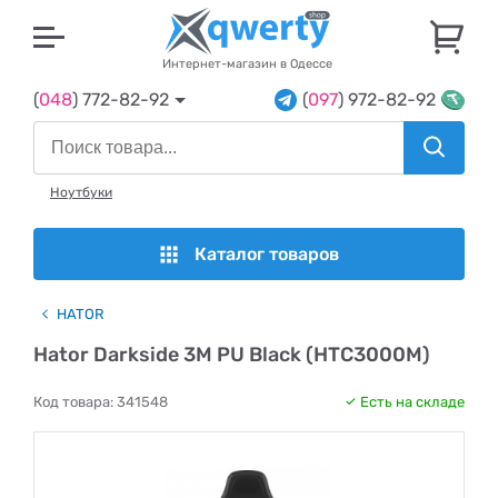
U
Интернет-магазин в Одессе
(
048
) 772-82-92
(
097
) 972-82-92
Ноутбуки
Каталог товаров
HATOR
Hator Darkside 3M PU Black (HTC3000M)
Код товара:
341548
Есть на складе