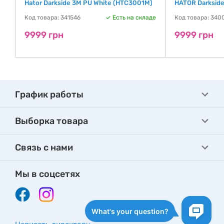
Hator Darkside 3M PU White (HTC3001M)
HATOR Darkside
Код товара: 341546
Есть на складе
Код товара: 340
де
9999 грн
9999 грн
График работы
Выборка товара
Связь с нами
Мы в соцсетях