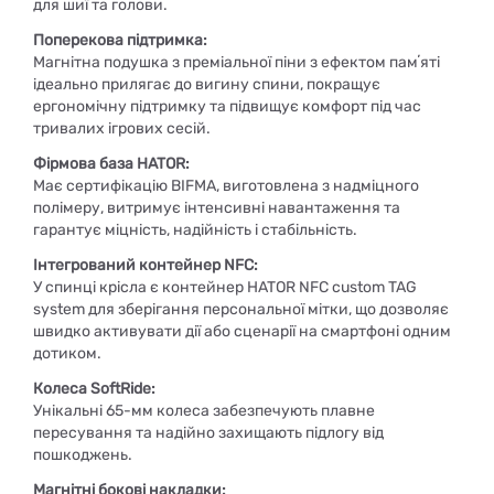
для шиї та голови.
Поперекова підтримка:
Магнітна подушка з преміальної піни з ефектом памʼяті
ідеально прилягає до вигину спини, покращує
ергономічну підтримку та підвищує комфорт під час
тривалих ігрових сесій.
Фірмова база HATOR:
Має сертифікацію BIFMA, виготовлена з надміцного
полімеру, витримує інтенсивні навантаження та
гарантує міцність, надійність і стабільність.
Інтегрований контейнер NFC:
У спинці крісла є контейнер HATOR NFC custom TAG
system для зберігання персональної мітки, що дозволяє
швидко активувати дії або сценарії на смартфоні одним
дотиком.
Колеса SoftRide:
Унікальні 65-мм колеса забезпечують плавне
пересування та надійно захищають підлогу від
пошкоджень.
Магнітні бокові накладки: