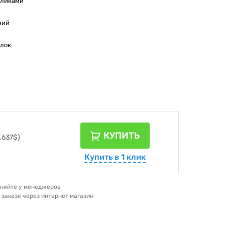
оликами
ний
блок
КУПИТЬ
.637$)
Купить в 1 клик
очняйте у менеджеров
и заказе через интернет магазин