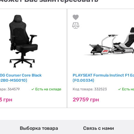
OG Courser Core Black
PLAYSEAT Formula Instinct F1 Ed
02B0-MSG010)
(FO.00334)
ара: 364579
Есть на складе
Код товара: 332523
Есть н
3 грн
29759 грн
Выборка товара
Связь с нами