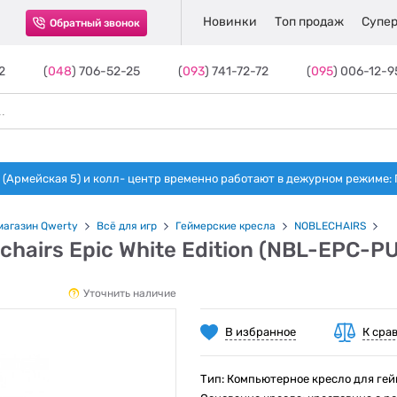
Новинки
Топ продаж
Супер
Обратный звонок
2
(
048
) 706-52-25
(
093
) 741-72-72
(
095
) 006-12-9
(Армейская 5) и колл- центр временно работают в дежурном режиме: Пн-п
магазин Qwerty
Всё для игр
Геймерские кресла
NOBLECHAIRS
chairs Epic White Edition (NBL-EPC-P
Уточнить наличие
В избранное
К сра
Тип: Компьютерное кресло для ге