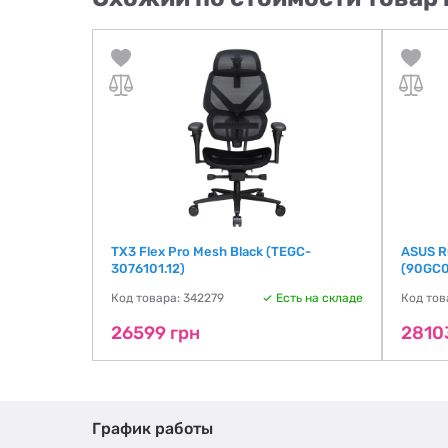
 ERGO
TX3 Flex Pro Mesh Black (TEGC-
ASUS R
3076101.12)
(90GC
ть на складе
Код товара: 342279
Есть на складе
Код тов
26599 грн
2810
График работы