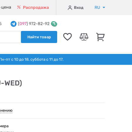
 цена
RU
Распродажа
Вход
5
(
097
) 972-82-92
Найти товар
т с 10 до 18. суббота с 11 до 17.
U-WED)
внению
ймера