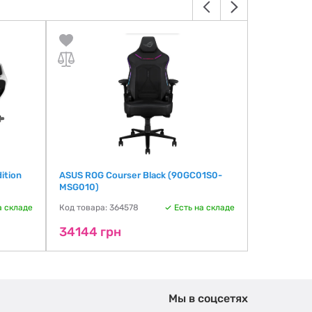
ition
ASUS ROG Courser Black (90GC01S0-
ASUS SL40
MSG010)
(90GC0120
а складе
Код товара: 364578
Есть на складе
Код товара:
34144 грн
35487 г
Мы в соцсетях