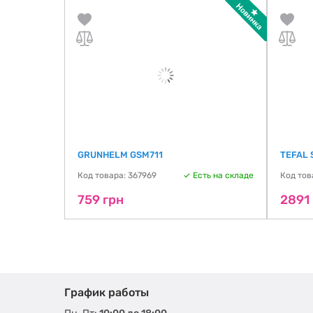
GRUNHELM GSM711
TEFAL 
Код товара: 367969
Есть на складе
Код тов
759 грн
2891
График работы