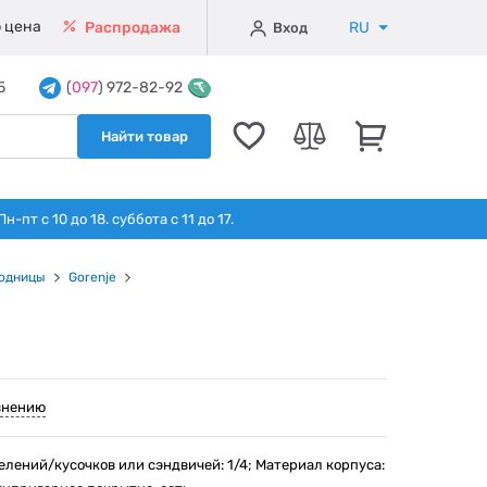
 цена
RU
Распродажа
Вход
5
(
097
) 972-82-92
Найти товар
т с 10 до 18. суббота с 11 до 17.
одницы
Gorenje
внению
елений/кусочков или сэндвичей: 1/4; Материал корпуса: