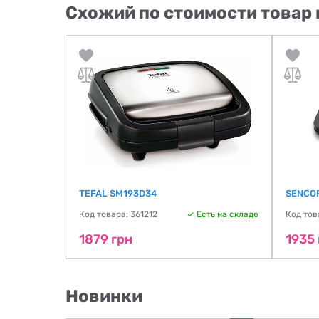
Схожий по стоимости товар 
TEFAL SM193D34
SENCOR
ть на складе
Код товара: 361212
Есть на складе
Код тов
1879 грн
1935 
Новинки