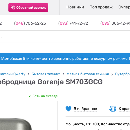
Новинки
Топ продаж
Супер
Обратный звонок
2
(
048
) 706-52-25
(
093
) 741-72-72
(
095
) 006-12-9
(Армейская 5) и колл- центр временно работают в дежурном режиме: Пн-п
магазин Qwerty
Бытовая техника
Мелкая бытовая техника
Бутербр
рбродница Gorenje SM703GCG
Есть на складе
В избранное
К сра
Мощность, Вт: 700; Количество отд