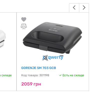
GORENJE SM 703 GCB
SENCOR SS
а складе
Код товара: 301198
Есть на складе
Код товара:
2059 грн
2330 гр