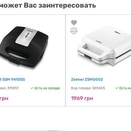
может Вас заинтересовать
 SSM 9410SS
Zelmer ZSM0002
ара: 319251
Есть на складе
Код товара: 320605
Есть н
грн
1969 грн