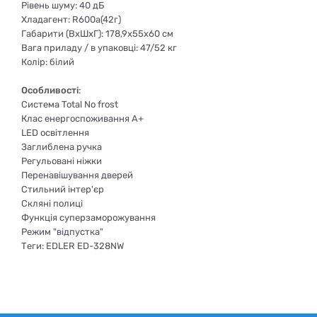
Рівень шуму: 40 дБ
Хладагент: R600a(42г)
Габарити (ВхШхГ): 178,9x55x60 см
Вага приладу / в упаковці: 47/52 кг
Колір: білий
Особливості
:
Система Total No frost
Клас енергоспоживання А+
LED освітлення
Заглиблена ручка
Регульовані ніжки
Перенавішування дверей
Стильний інтер'єр
Скляні полиці
Функція суперзаморожування
Режим "відпустка"
Теги: EDLER ED-328NW