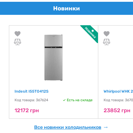
Новинки
Indesit I55T0412S
Whirlpool WHK 
де
Код товара: 367624
Есть на складе
Код товара: 367
12172 грн
23852 грн
Все новинки холодильников