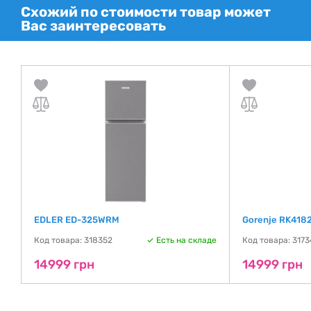
Схожий по стоимости товар может
Вас заинтересовать
EDLER ED-325WRM
Gorenje RK418
де
Код товара: 318352
Есть на складе
Код товара: 317
14999 грн
14999 грн