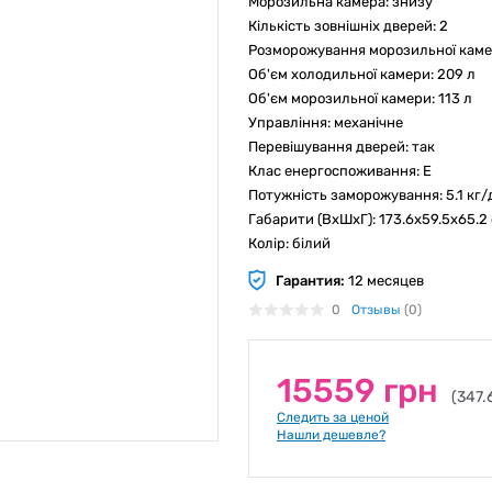
Морозильна камера: знизу
Кількість зовнішніх дверей: 2
Розморожування морозильної каме
Об'єм холодильної камери: 209 л
Об'єм морозильної камери: 113 л
Управління: механічне
Перевішування дверей: так
Клас енергоспоживання: E
Потужність заморожування: 5.1 кг/
Габарити (ВхШхГ): 173.6х59.5х65.2
Колір: білий
Гарантия:
12 месяцев
0
Отзывы
(0)
15559 грн
(347.
Следить за ценой
Нашли дешевле?