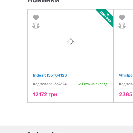
Новинки
Indesit I55T0412S
Whirlp
Код товара: 367624
Есть на складе
Код тов
12172 грн
2385