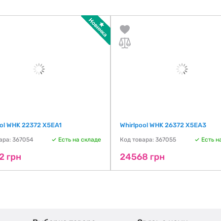
ool WHK 22372 X5EA1
Whirlpool WHK 26372 X5EA3
ара: 367054
Есть на складе
Код товара: 367055
Есть н
2 грн
24568 грн