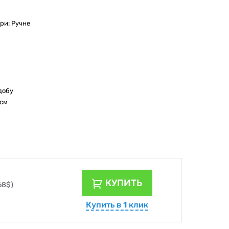
ри: Ручне
добу
 см
КУПИТЬ
68$)
Купить в 1 клик