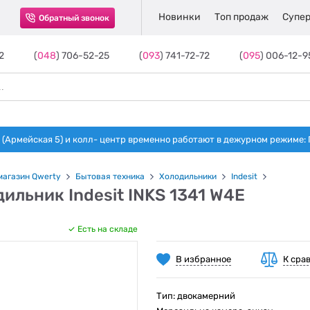
Новинки
Топ продаж
Супер
Обратный звонок
2
(
048
) 706-52-25
(
093
) 741-72-72
(
095
) 006-12-9
(Армейская 5) и колл- центр временно работают в дежурном режиме: Пн-п
магазин Qwerty
Бытовая техника
Холодильники
Indesit
ильник Indesit INKS 1341 W4E
Есть на складе
В избранное
К сра
Тип: двокамерний