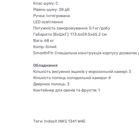
Клас шуму: С
Рівень шуму: 38 дБ
Ручка: Інтегрована
LED освітлення
Потужність заморожування: 5.1 кг/добу
Габарити (ВхШхГ): 173.6х59.5х65.2 см
Вага: 68 кг
Колір: білий
SmoothFit: Спеціальна конструкція корпусу дозволяє
Обладнання
Кількість висувних ящиків у морозильній камері: 3
Кількість полиць холодильної камери: 4
Дверних полиць: 3
Контейнер для овочів та фруктів: 1
Теги: Indesit INKS 1341 W4E