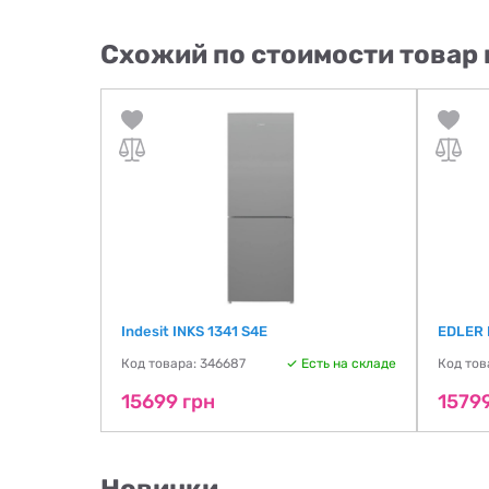
Схожий по стоимости товар 
Indesit INKS 1341 S4E
EDLER
ть на складе
Код товара: 346687
Есть на складе
Код тов
15699 грн
1579