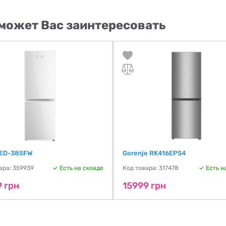
может Вас заинтересовать
 ED-385FW
Gorenje RK416EPS4
ара: 359939
Есть на складе
Код товара: 317478
Есть н
9 грн
15999 грн