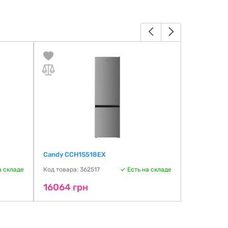
Candy CCH1S518EX
Liberton L
а складе
Код товара: 362517
Есть на складе
Код товара:
16064 грн
16110 гр