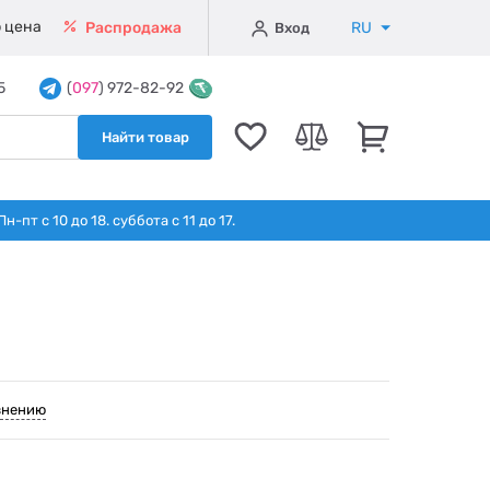
 цена
RU
Распродажа
Вход
5
(
097
) 972-82-92
Найти товар
т с 10 до 18. суббота с 11 до 17.
внению