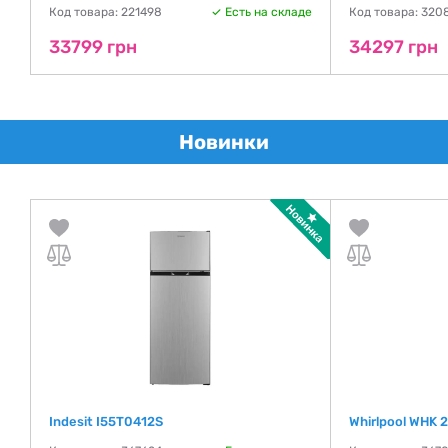
де
Код товара: 221498
Есть на складе
Код товара: 320
33799 грн
34297 грн
Новинки
Indesit I55T0412S
Whirlpool WHK 