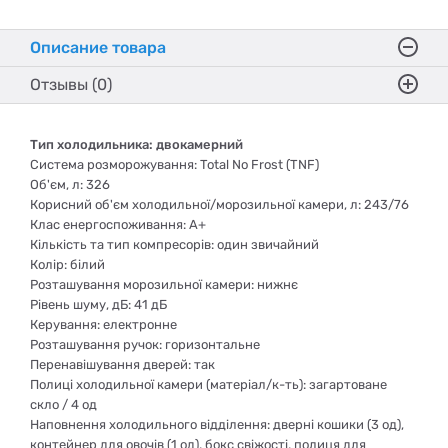
Описание товара
Отзывы (0)
Тип холодильника: двокамерний
Система розморожування: Total No Frost (TNF)
Об'єм, л: 326
Корисний об'єм холодильної/морозильної камери, л: 243/76
Клас енергоспоживання: А+
Кількість та тип компресорів: один звичайний
Колір: білий
Розташування морозильної камери: нижнє
Рівень шуму, дБ: 41 дБ
Керування: електронне
Розташування ручок: горизонтальне
Перенавішування дверей: так
Полиці холодильної камери (матеріал/к-ть): загартоване
скло / 4 од
Наповнення холодильного відділення: дверні кошики (3 од),
контейнер для овочів (1 од), бокс свіжості, полиця для