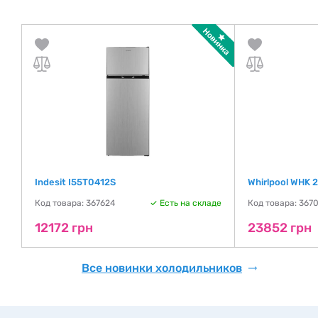
Indesit I55T0412S
Whirlpool WHK 
де
Код товара: 367624
Есть на складе
Код товара: 367
12172 грн
23852 грн
Все новинки холодильников