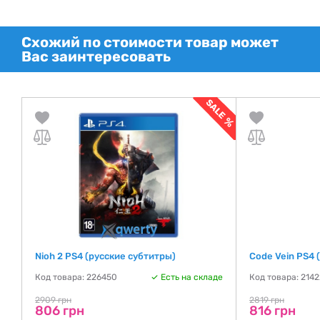
Схожий по стоимости товар может
Вас заинтересовать
Nioh 2 PS4 (русские субтитры)
Code Vein PS4 
де
Код товара: 226450
Есть на складе
Код товара: 214
2909 грн
2819 грн
806 грн
816 грн