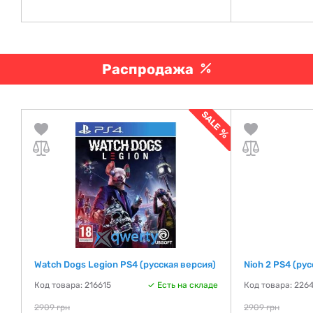
Распродажа
Watch Dogs Legion PS4 (русская версия)
Nioh 2 PS4 (ру
де
Код товара: 216615
Есть на складе
Код товара: 226
2909 грн
2909 грн