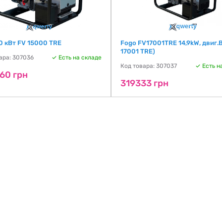
0 кВт FV 15000 TRE
Fogo FV17001TRE 14,9kW, двиг.
17001 TRE)
ара: 307036
Есть на складе
Код товара: 307037
Есть н
60 грн
319333 грн