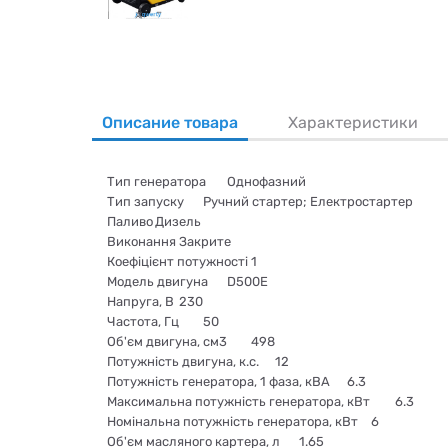
Описание товара
Характеристики
Тип генератора
Однофазний
Тип запуску
Ручний стартер; Електростартер
Паливо
Дизель
Виконання
Закрите
Коефіцієнт потужності
1
Модель двигуна
D500E
Напруга, В
230
Частота, Гц
50
Об'єм двигуна, см3
498
Потужність двигуна, к.с.
12
Потужність генератора, 1 фаза, кВА
6.3
Максимальна потужність генератора, кВт
6.3
Номінальна потужність генератора, кВт
6
Об'єм масляного картера, л
1.65