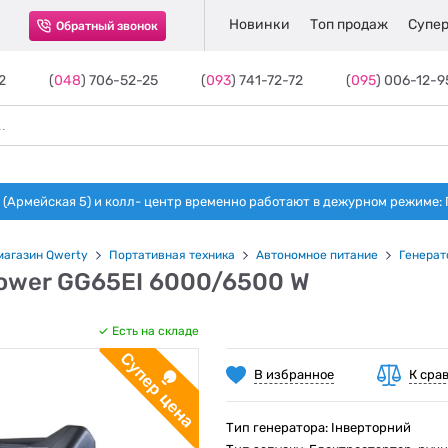
Новинки
Топ продаж
Супер
Обратный звонок
2
(
048
) 706-52-25
(
093
) 741-72-72
(
095
) 006-12-9
(Армейская 5) и колл- центр временно работают в дежурном режиме: Пн-п
магазин Qwerty
Портативная техника
Автономное питание
Генерат
Power GG65EI 6000/6500 W
Есть на складе
В избранное
К сра
Тип генератора: Інверторний