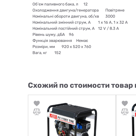
Об'єм паливного бака, л
12
Охолодження двигуна/генератора
Повітряне
Номінальні обороти двигуна, об/хв
3000
Номінальний змінний струм, А
1 x 16 A, 1 x 32 A
Номінальний постійний струм, А
12 V / 8.3 A
Рівень шуму, дБА
96
Функція зварювання
Немає
Розміри, мм
920 x 520 x 760
Вага, кг
152
Схожий по стоимости товар 