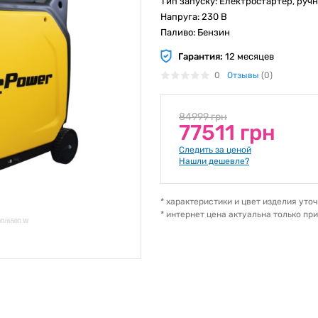
Тип запуску: Електростартер, руч
Напруга: 230 В
Паливо: Бензин
Гарантия:
12 месяцев
0
Отзывы
(0)
84999 грн
77511 грн
Следить за ценой
Нашли дешевле?
* характеристики и цвет изделия ут
* интернет цена актуальна только пр