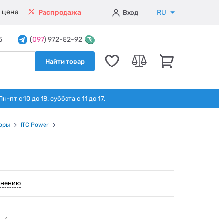
 цена
RU
Распродажа
Вход
5
(
097
) 972-82-92
Найти товар
т с 10 до 18. суббота с 11 до 17.
оры
ITC Power
внению