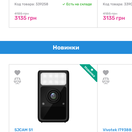
де
Код товара: 339258
Есть на складе
Код товара: 339
4185 грн
4185 грн
3135 грн
3135 грн
Новинки
SJCAM S1
Vivotek IT9388