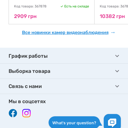
де
Код товара: 367878
Есть на складе
Код товара: 367
2909 грн
10382 грн
Все новинки камер видеонаблюдения
График работы
Выборка товара
Связь с нами
Мы в соцсетях