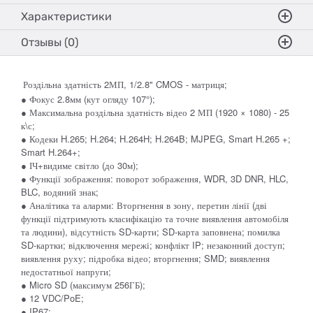
Характеристики
Отзывы (0)
Роздільна здатність 2МП, 1/2.8" CMOS - матриця;
● Фокус 2.8мм (кут огляду 107°);
● Максимальна роздільна здатність відео 2 МП (1920 × 1080) - 25
к\с;
● Кодеки H.265; H.264; H.264H; H.264B; MJPEG, Smart H.265 +;
Smart H.264+;
● ІЧ+видиме світло (до 30м);
● Функції зображення: поворот зображення, WDR, 3D DNR, HLC,
BLC, водяний знак;
● Аналітика та аларми: Вторгнення в зону, перетин лінії (дві
функції підтримують класифікацію та точне виявлення автомобіля
та людини), відсутність SD-карти; SD-карта заповнена; помилка
SD-картки; відключення мережі; конфлікт IP; незаконний доступ;
виявлення руху; підробка відео; вторгнення; SMD; виявлення
недостатньої напруги;
● Micro SD (максимум 256ГБ);
● 12 VDC/PoE;
● IP67;