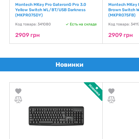
Montech MKey Pro GateronG Pro 3.0
Montech MKey P
Yellow Switch WL/BT/USB Darkness
Brown Switch 
де
(MKPRO75DY)
(MKPRO75FB)
Код товара: 341080
Есть на складе
Код товара: 3411
2909 грн
2909 грн
Новинки