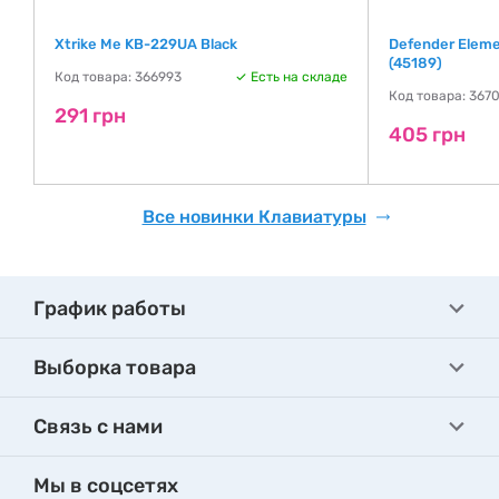
Xtrike Me KB-229UA Black
Defender Eleme
(45189)
Код товара: 366993
Есть на складе
Код товара: 367
291 грн
де
405 грн
Все новинки Клавиатуры
График работы
Выборка товара
Связь с нами
Мы в соцсетях