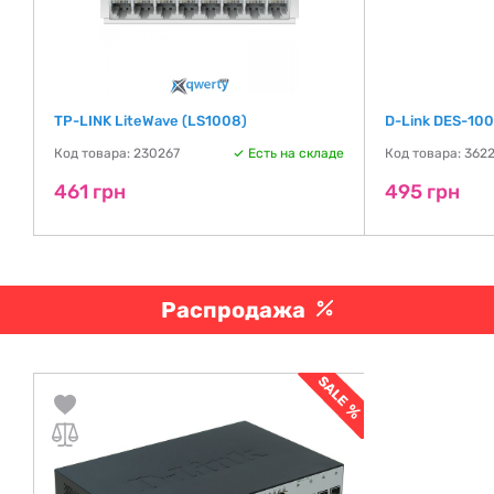
TP-LINK LiteWave (LS1008)
D-Link DES-10
де
Код товара: 230267
Есть на складе
Код товара: 362
461 грн
495 грн
Распродажа