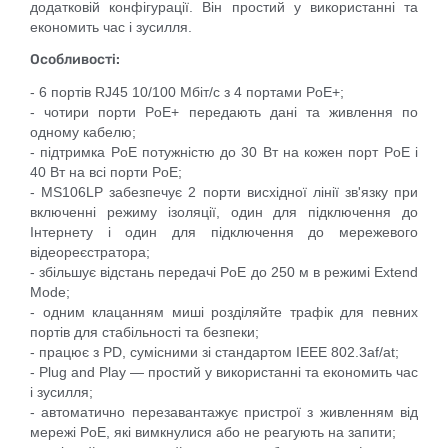
додатковій конфігурації. Він простий у використанні та
економить час і зусилля.
Особливості:
- 6 портів RJ45 10/100 Мбіт/с з 4 портами PoE+;
- чотири порти PoE+ передають дані та живлення по
одному кабелю;
- підтримка PoE потужністю до 30 Вт на кожен порт PoE і
40 Вт на всі порти PoE;
- MS106LP забезпечує 2 порти висхідної лінії зв'язку при
включенні режиму ізоляції, один для підключення до
Інтернету і один для підключення до мережевого
відеореєстратора;
- збільшує відстань передачі PoE до 250 м в режимі Extend
Mode;
- одним клацанням миші розділяйте трафік для певних
портів для стабільності та безпеки;
- працює з PD, сумісними зі стандартом IEEE 802.3af/at;
- Plug and Play — простий у використанні та економить час
і зусилля;
- автоматично перезавантажує пристрої з живленням від
мережі PoE, які вимкнулися або не реагують на запити;