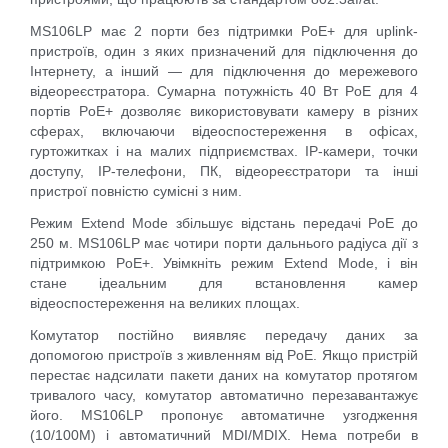
MS106LP має 2 порти без підтримки PoE+ для uplink-
пристроїв, один з яких призначений для підключення до
Інтернету, а інший — для підключення до мережевого
відеореєстратора. Сумарна потужність 40 Вт PoE для 4
портів PoE+ дозволяє використовувати камеру в різних
сферах, включаючи відеоспостереження в офісах,
гуртожитках і на малих підприємствах. IP-камери, точки
доступу, IP-телефони, ПК, відеореєстратори та інші
пристрої повністю сумісні з ним.
Режим Extend Mode збільшує відстань передачі PoE до
250 м. MS106LP має чотири порти дальнього радіуса дії з
підтримкою PoE+. Увімкніть режим Extend Mode, і він
стане ідеальним для встановлення камер
відеоспостереження на великих площах.
Комутатор постійно виявляє передачу даних за
допомогою пристроїв з живленням від PoE. Якщо пристрій
перестає надсилати пакети даних на комутатор протягом
тривалого часу, комутатор автоматично перезавантажує
його. MS106LP пропонує автоматичне узгодження
(10/100M) і автоматичний MDI/MDIX. Нема потреби в