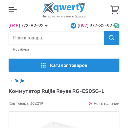
U
Интернет-магазин в Одессе
(
048
) 772-82-92
(
097
) 972-82-92
Ноутбуки
Каталог товаров
Ruijie
Коммутатор Ruijie Reyee RG-ES05G-L
Код товара:
362219
Нет в наличии