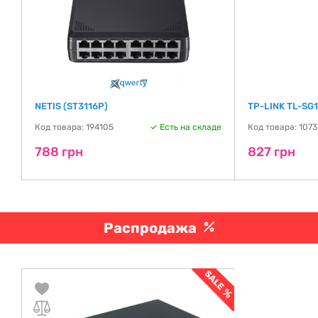
)
NETIS (ST3116P)
TP-LINK TL-SG
де
Код товара: 194105
Есть на складе
Код товара: 107
788 грн
827 грн
Распродажа