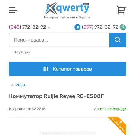
U
Интернет-магазин в Одессе
(
048
) 772-82-92
(
097
) 972-82-92
Ноутбуки
Каталог товаров
Ruijie
Коммутатор Ruijie Reyee RG-ES08F
Код товара:
362215
Есть на складе