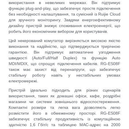
використання в невеликих мережах. Він підтримує
функцію plug-and-play, що забезпечує просте підключення
без необхідності налаштування, та сумісний із Ruijie Cloud
для зручного моніторингу. Завдяки енергоефективному
дизайну пристрій знижує споживання електроенергії, що
робить його економічним вибором для користувачів.
Цей некерований комутатор вирізняється високою якістю
виконання та надійністю, що підтверджується трирічною
гарантією. Він підтримує автоматичне узгодження
швидкості (Auto/Full/Half Duplex) та функцію Auto
MDI/MDIX, що спрощує підключення кабелів. RG-ES08F
також має захист від перенапруги, що забезпечує
стабільну роботу навіть у нестабільних умовах
електромережі.
Пристрій ідеально підходить для різних сценаріїв
використання, таких як домашні офіси, кафе, роздрібні
магазини чи системи зовнішнього відеоспостереження.
Компактні розміри та легка вага дозволяють легко
розмістити його в обмеженому просторі. RG-ES08F
забезпечує стабільну продуктивність із комутаційною
здатністю 1,6 Гбіт/с та таблицею MAC-адрес на 2000